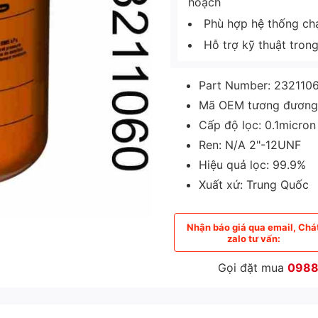
hoạch
Phù hợp hệ thống chạy
Hỗ trợ kỹ thuật tron
Part Number: 232110
Mã OEM tương đương
Cấp độ lọc: 0.1micron
Ren: N/A 2"-12UNF
Hiệu quả lọc: 99.9%
Xuất xứ: Trung Quốc
Nhận báo giá qua email, Chá
zalo tư vấn:
Gọi đặt mua
0988