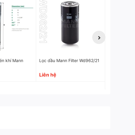
én khí Mann
Lọc dầu Mann Filter Wd962/21
Lọc dầu 5903
Hitachi
Liên hệ
500.000₫
1.400.000₫