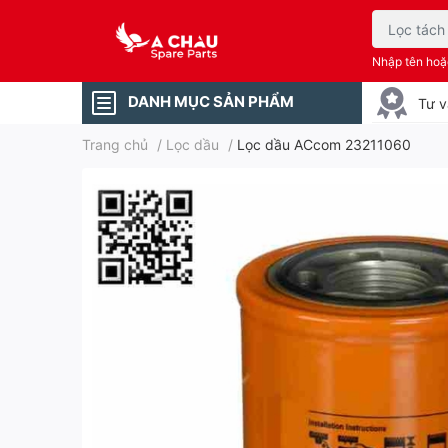
Nhập tên ho
DANH MỤC SẢN PHẨM
Tư v
Trang chủ
/
Lọc dầu
/
Lọc dầu ACcom 23211060