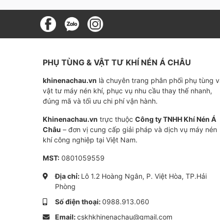
Sử dụng cho
Mã OEM tương đương
PHỤ TÙNG & VẬT TƯ KHÍ NÉN Á CHÂU
Cấp độ lọc
khinenachau.vn
là chuyên trang phân phối phụ tùng 
vật tư máy nén khí, phục vụ nhu cầu thay thế nhanh,
Đường kính ngoài
đúng mã và tối ưu chi phí vận hành.
Khinenachau.vn
trực thuộc
Công ty TNHH Khí Nén Á
Vòng đệm OD
Châu
– đơn vị cung cấp giải pháp và dịch vụ máy nén
khí công nghiệp tại Việt Nam.
Chiều dài
MST:
0801059559
Địa chỉ:
Lô 1.2 Hoàng Ngân, P. Việt Hòa, TP.Hải
Phòng
ID vòng đệm
Số điện thoại:
0988.913.060
Email:
cskhkhinenachau@gmail.com
Ren