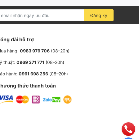
hin, Hitachi,…
Đăng ký
ổng đài hỗ trợ
ua hàng:
0983 979 706
(08–20h)
ỹ thuật:
0969 371 771
(08–20h)
ảo hành:
0961 698 256
(08–20h)
hương thức thanh toán
)