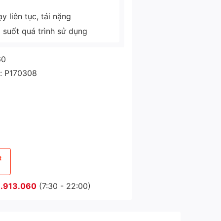
 liên tục, tải nặng
g suốt quá trình sử dụng
60
: P170308
t
.913.060
(7:30 - 22:00)