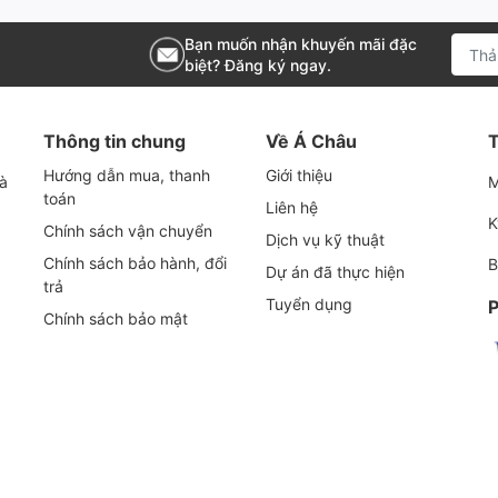
Máy nén khí Atlas Copco, Hans
Bạn muốn nhận khuyến mãi đặc
biệt? Đăng ký ngay.
P170308
Thông tin chung
Về Á Châu
T
0.1micron
Hướng dẫn mua, thanh
Giới thiệu
và
M
toán
Liên hệ
80mm(3.15inch)
K
Chính sách vận chuyển
Dịch vụ kỹ thuật
Chính sách bảo hành, đổi
B
Dự án đã thực hiện
trả
80mm(3.15inch)
Tuyển dụng
P
Chính sách bảo mật
140mm(5.52inch
47mm(1.85inch)
N/A 2”-12UNF