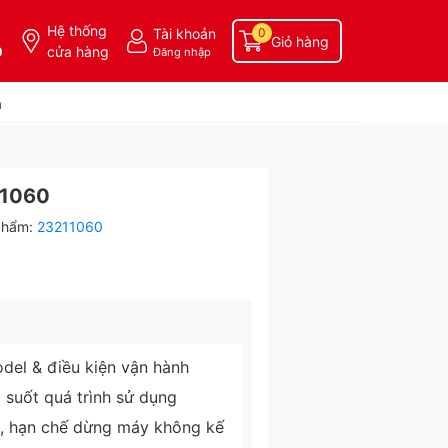
Hệ thống
Tài khoản
0
Giỏ hàng
0
cửa hàng
Đăng nhập
a
11060
phẩm:
23211060
del & điều kiện vận hành
g suốt quá trình sử dụng
ì, hạn chế dừng máy không kế