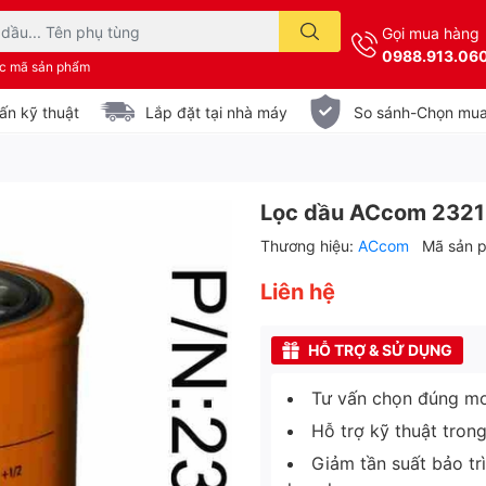
Gọi mua hàng
0988.913.06
ặc mã sản phẩm
ấn kỹ thuật
Lắp đặt tại nhà máy
So sánh-Chọn mu
Lọc dầu ACcom 232
Thương hiệu:
ACcom
Mã sản 
Liên hệ
HỖ TRỢ & SỬ DỤNG
Tư vấn chọn đúng mo
Hỗ trợ kỹ thuật tron
Giảm tần suất bảo tr