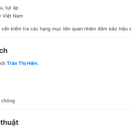
u, tụt áp
y Việt Nam
 vấn kiểm tra các hạng mục liên quan nhằm đảm bảo hiệu su
ạch
bởi
Trần Thị Hiên
.
h chóng
 thuật