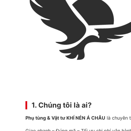
1. Chúng tôi là ai?
Phụ tùng & Vật tư KHÍ NÉN Á CHÂU
là chuyên t
Giao nhanh – Đúng mã – Tối ưu chi phí vận hàn