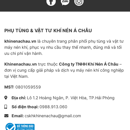
Nguyên lý hoạt động & vai trò của
lọc dầu máy nén khí
PHỤ TÙNG & VẬT TƯ KHÍ NÉN Á CHÂU
Trong quá trình vận hành, dầu bôi trơn trong máy nén
khinenachau.vn
là chuyên trang phân phối phụ tùng và vật tư
khí thường cuốn theo bụi mịn, mạt kim loại và cặn bẩn.
máy nén khí, phục vụ nhu cầu thay thế nhanh, đúng mã và tối
Nếu không được xử lý, các tạp chất này sẽ quay lại chu
ưu chi phí vận hành.
trình bôi trơn, gây ra mài mòn, quá nhiệt và hỏng hóc
Khinenachau.vn
trực thuộc
Công ty TNHH Khí Nén Á Châu
–
nghiêm trọng cho cụm trục vít.
đơn vị cung cấp giải pháp và dịch vụ máy nén khí công nghiệp
tại Việt Nam.
Lọc dầu
đảm nhiệm vai trò loại bỏ tạp chất trong dầu
MST:
0801059559
trước khi dầu quay về bôi trơn.
Địa chỉ:
Lô 1.2 Hoàng Ngân, P. Việt Hòa, TP.Hải Phòng
Nguyên lý hoạt động
: dầu đi qua phần tử lọc bằng
Số điện thoại:
0988.913.060
giấy cellulose hoặc sợi thủy tinh; các hạt 10–20
Email:
cskhkhinenachau@gmail.com
micron bị giữ lại, chỉ dầu sạch đi qua để tiếp tục bôi
trơn ổ bi và trục vít.