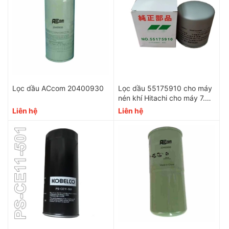
Lọc dầu ACcom 20400930
Lọc dầu 55175910 cho máy
nén khí Hitachi cho máy 7.5-
22kW
Liên hệ
Liên hệ