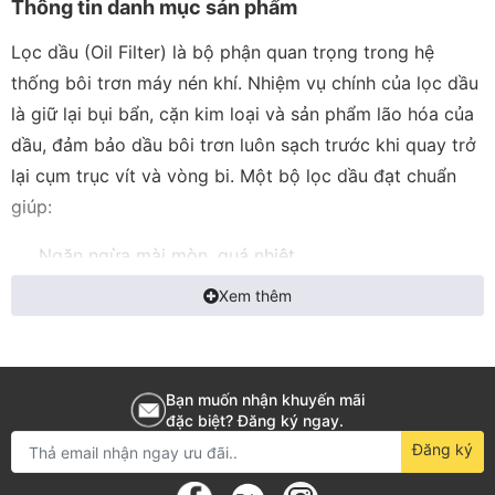
Thông tin danh mục sản phẩm
Lọc dầu (Oil Filter) là bộ phận quan trọng trong hệ
thống bôi trơn máy nén khí. Nhiệm vụ chính của lọc dầu
là giữ lại bụi bẩn, cặn kim loại và sản phẩm lão hóa của
dầu, đảm bảo dầu bôi trơn luôn sạch trước khi quay trở
lại cụm trục vít và vòng bi.
Một bộ lọc dầu đạt chuẩn
giúp:
Ngăn ngừa mài mòn, quá nhiệt.
Kéo dài tuổi thọ trục vít và ổ bi.
Xem thêm
Giữ máy nén khí vận hành ổn định và giảm chi phí
bảo dưỡng.
Tại
Khí nén Á Châu
, toàn bộ mã lọc dầu máy nén khí từ
Bạn muốn nhận khuyến mãi
chính hãng đến thay thế đều có sẵn tại kho, giao nhanh
đặc biệt? Đăng ký ngay.
Đăng ký
toàn quốc, đáp ứng ngay cả các model đặc thù.