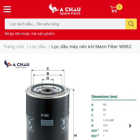
0
Nhập tên hoặc mã sản phẩm
Trang chủ
/
Lọc dầu
/
Lọc dầu máy nén khí Mann Filter W962