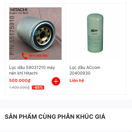
Kích thước
Độ chính xác
Cấp độ lọc
Độ chênh áp
Lọc dầu 59031210 máy
Lọc dầu ACcom
Chất liệu
nén khí Hitachi
20400930
500.000₫
Liên hệ
1.400.000₫
-65%
Hiệu quả
Tuổi thọ
SẢN PHẨM CÙNG PHÂN KHÚC GIÁ
Xuất xứ