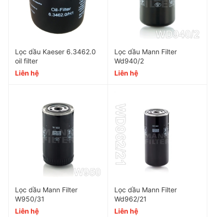
Lọc dầu Kaeser 6.3462.0
Lọc dầu Mann Filter
oil filter
Wd940/2
Thông số kỹ thuật của Lọc dầu
Liên hệ
Liên hệ
máy nén khí Mann Filter W962
Part Number
Sử dụng cho
Lưu lượng
Lọc dầu Mann Filter
Lọc dầu Mann Filter
W950/31
Wd962/21
Đườn
Liên hệ
Liên hệ