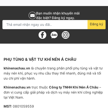
Bạn muốn nhận khuyến mãi
Đặc điểm và chức năng
đặc biệt? Đăng ký ngay.
Đăng ký
Thiết kế độc đáo, kích thước nhỏ gọn và dễ dàng lắp
đặt, phù hợp với các loại máy nén khí công nghiệp.
Đáp ứng các tiêu chuẩn an toàn và hiệu suất, đảm bảo
tối ưu hóa hoạt động của máy nén khí.
PHỤ TÙNG & VẬT TƯ KHÍ NÉN Á CHÂU
Có khả năng loại bỏ tối đa các hạt bụi và tạp chất từ
dầu mỡ, giúp bảo vệ các bộ phận quan trọng của máy
khinenachau.vn
là chuyên trang phân phối phụ tùng và vật tư
máy nén khí, phục vụ nhu cầu thay thế nhanh, đúng mã và tối
nén khí và tăng tuổi thọ cho máy.
ưu chi phí vận hành.
Địa chỉ cung cấp Lọc dầu máy nén khí
Khinenachau.vn
trực thuộc
Công ty TNHH Khí Nén Á Châu
–
Mann Filter W962 uy tín
đơn vị cung cấp giải pháp và dịch vụ máy nén khí công nghiệp
tại Việt Nam.
Lọc dầu máy nén khí Mann Filter W962 được sử dụng
cho rất nhiều loại máy nén khí nên nó cũng là phụ tùng
MST:
0801059559