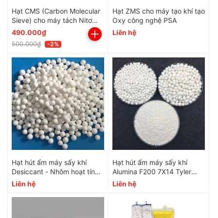
Hạt CMS (Carbon Molecular
Hạt ZMS cho máy tạo khí tạo
Sieve) cho máy tách Nitơ
Oxy công nghệ PSA
PSA
490.000₫
Liên hệ
500.000₫
-2%
Hạt hút ẩm máy sấy khí
Hạt hút ẩm máy sấy khí
Desiccant - Nhôm hoạt tính
Alumina F200 7X14 Tyler
F200 1/4"
Mesh
Liên hệ
Liên hệ