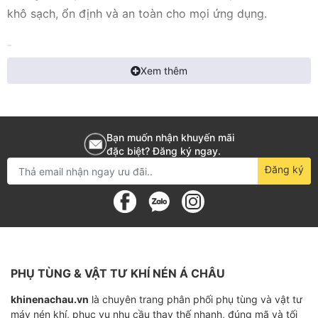
khô sạch, ổn định và an toàn cho mọi ứng dụng.
Hạt hút ẩm máy nén khí là gì?
Xem thêm
Nguyên lý hoạt động
Hạt hút ẩm là vật liệu dạng hạt đặc biệt, có cấu trúc
Bạn muốn nhận khuyến mãi
mao quản xốp và bề mặt riêng lớn, có khả năng hấp
đặc biệt? Đăng ký ngay.
phụ hơi nước, dầu và tạp chất trong khí nén. Khi khí nén
Đăng ký
đi qua lớp hạt, hơi nước bị giữ lại trong hạt – nhiệt độ,
áp suất môi trường cùng kiểu hạt sẽ quyết định mức độ
hút ẩm và điểm sương khí đầu ra.
Nguyên lý hoạt động:
PHỤ TÙNG & VẬT TƯ KHÍ NÉN Á CHÂU
Khi khí nén bị nén → hơi nước + nhiệt → nếu không
khinenachau.vn
là chuyên trang phân phối phụ tùng và vật tư
được loại bỏ sẽ ngưng tụ khi giảm áp hoặc giảm
máy nén khí, phục vụ nhu cầu thay thế nhanh, đúng mã và tối