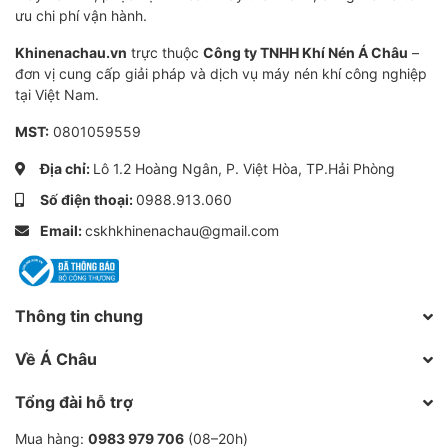
nhiệt → gây ăn mòn, hư hại các thiết bị (van, xilanh,
ưu chi phí vận hành.
cảm biến, đường ống).
Khinenachau.vn
trực thuộc
Công ty TNHH Khí Nén Á Châu
–
Hạt hút ẩm “hút” hơi nước (adsorption) vào các mao
đơn vị cung cấp giải pháp và dịch vụ máy nén khí công nghiệp
quản; khi hạt đạt giữ nước tối đa, cần tái sinh bằng
tại Việt Nam.
nhiệt hoặc purge khí.
MST:
0801059559
Điểm sương (dew point) là chỉ số quan trọng đo độ
Địa chỉ:
Lô 1.2 Hoàng Ngân, P. Việt Hòa, TP.Hải Phòng
khô của khí đầu ra – càng thấp càng tốt cho các ứng
Số điện thoại:
0988.913.060
dụng nhạy với ẩm.
Email:
cskhkhinenachau@gmail.com
Các loại hạt hút ẩm phổ biến
trong khí nén
Thông tin chung
Về Á Châu
Loại hạt
Ưu điểm chính
Nhược điểm / Lưu ý
Ứng dụ
Tổng đài hỗ trợ
-
Hấp ẩm
Mua hàng:
0983 979 706
(08–20h)