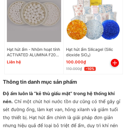
Hạt hút ẩm - Nhôm hoạt tính
Hạt hút ẩm Silicagel (Silic
ACTIVATED ALUMINA F200
dioxide SiO₂)
3/16"
Liên hệ
100.000₫
110.000₫
-10%
Thông tin danh mục sản phẩm
Độ ẩm luôn là “kẻ thù giấu mặt” trong hệ thống khí
nén.
Chỉ một chút hơi nước tồn dư cũng có thể gây gỉ
sét đường ống, làm kẹt van, hỏng xilanh và giảm tuổi
thọ thiết bị. Hạt hút ẩm chính là giải pháp đơn giản
nhưng hiệu quả để loại bỏ triệt để ẩm, duy trì khí nén