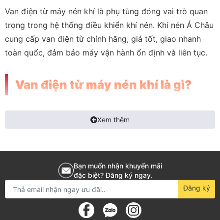
Van điện từ máy nén khí là phụ tùng đóng vai trò quan
trọng trong hệ thống điều khiển khí nén. Khí nén Á Châu
cung cấp van điện từ chính hãng, giá tốt, giao nhanh
toàn quốc, đảm bảo máy vận hành ổn định và liên tục.
Van điện từ máy nén khí là gì?
Van điện từ là thiết bị sử dụng cuộn coil điện từ để điều
Xem thêm
khiển đóng/mở dòng khí trong hệ thống. Có thể hình
dung van điện từ giống như một “công tắc tự động”, chỉ
cần có tín hiệu điện là khí nén sẽ được điều khiển chính
xác theo yêu cầu.
Trong máy nén khí, van điện từ
Bạn muốn nhận khuyến mãi
đặc biệt? Đăng ký ngay.
thường đảm nhiệm các chức năng then chốt như:
Đăng ký
Xả tải
khi áp suất đạt ngưỡng cài đặt, giúp máy giảm
tải, tiết kiệm năng lượng.