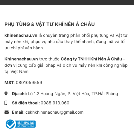
Xả nước ngưng
trong bình chứa, đảm bảo khí nén
khô sạch, bảo vệ đường ống và thiết bị sau máy.
Điều khiển cấp khí
cho các cụm chi tiết, duy trì chu
PHỤ TÙNG & VẬT TƯ KHÍ NÉN Á CHÂU
trình nén và vận hành ổn định.
khinenachau.vn
là chuyên trang phân phối phụ tùng và vật tư
Một van điện từ hoạt động chính xác không chỉ giúp hệ
máy nén khí, phục vụ nhu cầu thay thế nhanh, đúng mã và tối
ưu chi phí vận hành.
thống
vận hành trơn tru, an toàn
, mà còn trực tiếp ảnh
hưởng đến
hiệu suất, chi phí vận hành và tuổi thọ của
Khinenachau.vn
trực thuộc
Công ty TNHH Khí Nén Á Châu
–
đơn vị cung cấp giải pháp và dịch vụ máy nén khí công nghiệp
máy nén khí
. Vì vậy, lựa chọn đúng loại van điện từ và
tại Việt Nam.
thay thế kịp thời khi hỏng là điều bắt buộc trong quá
trình bảo dưỡng.
MST:
0801059559
Địa chỉ:
Lô 1.2 Hoàng Ngân, P. Việt Hòa, TP.Hải Phòng
Các loại van điện từ phổ biến trên
Số điện thoại:
0988.913.060
Email:
cskhkhinenachau@gmail.com
máy nén khí
Van điện từ trên máy nén khí được thiết kế với nhiều