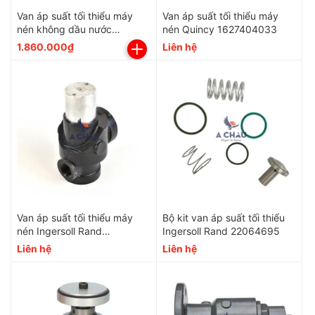
Van áp suất tối thiểu máy
Van áp suất tối thiểu máy
nén không dầu nước
nén Quincy 1627404033
ACCOM SMPV-20~65
1.860.000₫
Liên hệ
Van áp suất tối thiểu máy
Bộ kit van áp suất tối thiểu
nén Ingersoll Rand
Ingersoll Rand 22064695
22146641
Liên hệ
Liên hệ