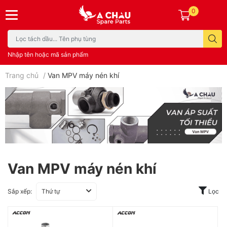
0
Nhập tên hoặc mã sản phẩm
Trang chủ
/
Van MPV máy nén khí
Van MPV máy nén khí
Sắp xếp:
Thứ tự
Lọc