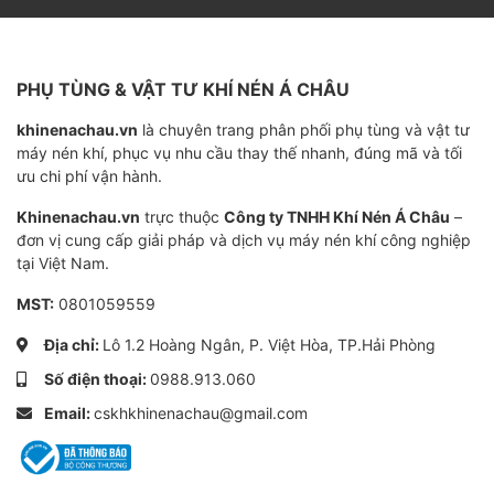
đầu nén, motor quá tải hoặc hỏng hệ thống tách dầu.
Một chi tiết nhỏ nhưng đóng vai trò quyết định sự an
PHỤ TÙNG & VẬT TƯ KHÍ NÉN Á CHÂU
toàn của cả hệ thống.
khinenachau.vn
là chuyên trang phân phối phụ tùng và vật tư
máy nén khí, phục vụ nhu cầu thay thế nhanh, đúng mã và tối
Nguyên lý hoạt động & Vai trò của
ưu chi phí vận hành.
van áp suất tối thiểu
Khinenachau.vn
trực thuộc
Công ty TNHH Khí Nén Á Châu
–
đơn vị cung cấp giải pháp và dịch vụ máy nén khí công nghiệp
tại Việt Nam.
Van áp suất tối thiểu (Minimum Pressure Valve – MPV) là
một trong những bộ phận nhỏ nhưng có ảnh hưởng trực
MST:
0801059559
tiếp đến độ bền và sự ổn định của máy nén khí.
Địa chỉ:
Lô 1.2 Hoàng Ngân, P. Việt Hòa, TP.Hải Phòng
Số điện thoại:
0988.913.060
Khi khởi động
: Van MPV luôn ở trạng thái đóng. Lúc
này, áp suất trong đầu nén và hệ thống dầu được giữ
Email:
cskhkhinenachau@gmail.com
lại, giúp dầu nhanh chóng tuần hoàn đến bạc đạn và
trục vít, tránh tình trạng khô dầu gây mài mòn.