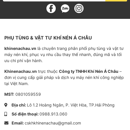
các hệ thống nén khí công suất lớn đến nhỏ. Sự đa dạng
này giúp chúng tôi cung cấp các giải pháp linh hoạt,
phù hợp cho từng loại hệ thống và điều kiện vận hành.
UNI ACCOM cam kết mang đến chất lượng lọc tối ưu,
độ bền cao, góp phần vào sự vận hành ổn định, hiệu
PHỤ TÙNG & VẬT TƯ KHÍ NÉN Á CHÂU
quả và tiết kiệm cho các doanh nghiệp.
khinenachau.vn
là chuyên trang phân phối phụ tùng và vật tư
máy nén khí, phục vụ nhu cầu thay thế nhanh, đúng mã và tối
Lọc đường ống là gì, chức năng
ưu chi phí vận hành.
phân loại
Khinenachau.vn
trực thuộc
Công ty TNHH Khí Nén Á Châu
–
đơn vị cung cấp giải pháp và dịch vụ máy nén khí công nghiệp
Lọc đường ống (lọc khí nén) có chức năng lọc bụi, tách
tại Việt Nam.
dầu và các hạt rắn có trong khí nén. Lọc này giúp bảo
MST:
0801059559
vệ các thiết bị trong hệ thống, đảm bảo khí nén sạch.
Địa chỉ:
Lô 1.2 Hoàng Ngân, P. Việt Hòa, TP.Hải Phòng
Tùy vào cách gọi của mỗi nhà sản xuất, mục đích sử
Số điện thoại:
0988.913.060
dụng và loại tạp chất cần lọc, các bộ lọc này sẽ có các
Email:
cskhkhinenachau@gmail.com
tên gọi khác nhau như particulate filter, coalescing filter