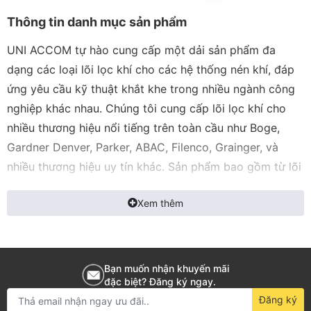
Thông tin danh mục sản phẩm
UNI ACCOM tự hào cung cấp một dải sản phẩm đa
dạng các loại lõi lọc khí cho các hệ thống nén khí, đáp
ứng yêu cầu kỹ thuật khắt khe trong nhiều ngành công
nghiệp khác nhau. Chúng tôi cung cấp lõi lọc khí cho
nhiều thương hiệu nổi tiếng trên toàn cầu như Boge,
Gardner Denver, Parker, ABAC, Filenco, Grainger, và
nhiều thương hiệu uy tín khác. Sản phẩm bao gồm từ lõi
lọc tiêu chuẩn đến các giải pháp lọc vi sinh đặc biệt như
Xem thêm
Ultrafilter, đảm bảo hiệu quả lọc cao, giảm thiểu tối đa
hư hỏng và sự cố hệ thống, duy trì độ bền của thiết bị.
UNI ACCOM còn cung cấp các thương hiệu hàng đầu
Bạn muốn nhận khuyến mãi
như Orion, SMC, Donaldson, Hankison, Ingersoll Rand,
đặc biệt? Đăng ký ngay.
và Atlas Copco, nhằm đáp ứng đầy đủ mọi nhu cầu từ
Đăng ký