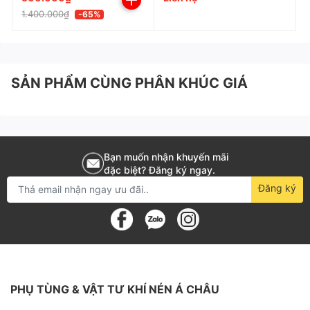
Chính sách bán hàng tại Khí Nén Á Châu
1.400.000₫
-65%
SẢN PHẨM CÙNG PHÂN KHÚC GIÁ
Bạn muốn nhận khuyến mãi
đặc biệt? Đăng ký ngay.
Đăng ký
PHỤ TÙNG & VẬT TƯ KHÍ NÉN Á CHÂU