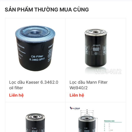
SẢN PHẨM THƯỜNG MUA CÙNG
Đặc điểm và tính năng
1. Hiệu suất lọc cao
Lọc dầu Kaeser 6.3462.0
Lọc dầu Mann Filter
oil filter
Wd940/2
Với khả năng loại bỏ hơn 99% các tạp chất trong dầu
Liên hệ
Liên hệ
động cơ.
2. Thiết kế chất lượng
Được sản xuất từ vật liệu chất lượng cao và có khả