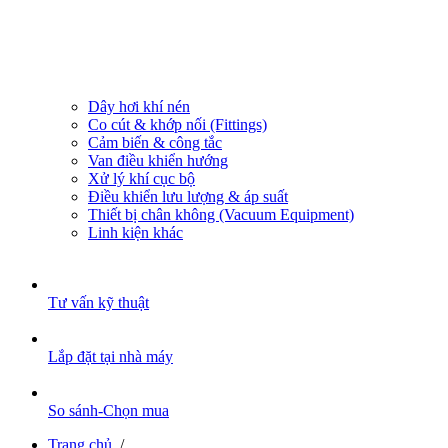
Dây hơi khí nén
Co cút & khớp nối (Fittings)
Cảm biến & công tắc
Van điều khiển hướng
Xử lý khí cục bộ
Điều khiển lưu lượng & áp suất
Thiết bị chân không (Vacuum Equipment)
Linh kiện khác
Tư vấn kỹ thuật
Lắp đặt tại nhà máy
So sánh-Chọn mua
Trang chủ
/