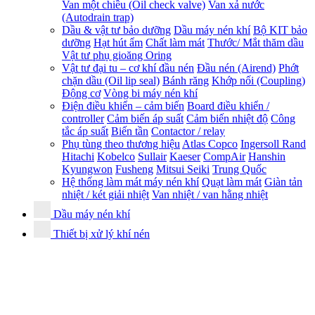
Van một chiều (Oil check valve)
Van xả nước
(Autodrain trap)
Dầu & vật tư bảo dưỡng
Dầu máy nén khí
Bộ KIT bảo
dưỡng
Hạt hút ẩm
Chất làm mát
Thước/ Mắt thăm dầu
Vật tư phụ gioăng Oring
Vật tư đại tu – cơ khí đầu nén
Đầu nén (Airend)
Phớt
chặn dầu (Oil lip seal)
Bánh răng
Khớp nối (Coupling)
Động cơ
Vòng bi máy nén khí
Điện điều khiển – cảm biến
Board điều khiển /
controller
Cảm biến áp suất
Cảm biến nhiệt độ
Công
tắc áp suất
Biến tần
Contactor / relay
Phụ tùng theo thương hiệu
Atlas Copco
Ingersoll Rand
Hitachi
Kobelco
Sullair
Kaeser
CompAir
Hanshin
Kyungwon
Fusheng
Mitsui Seiki
Trung Quốc
Hệ thống làm mát máy nén khí
Quạt làm mát
Giàn tản
nhiệt / két giải nhiệt
Van nhiệt / van hằng nhiệt
Dầu máy nén khí
Thiết bị xử lý khí nén