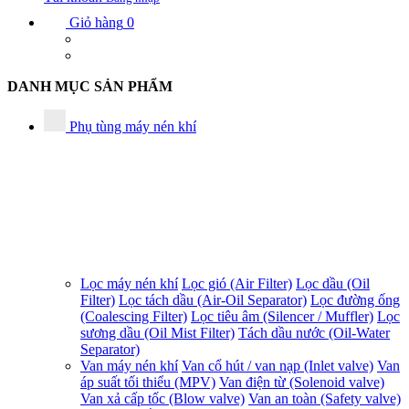
Giỏ hàng
0
DANH MỤC SẢN PHẨM
Phụ tùng máy nén khí
Lọc máy nén khí
Lọc gió (Air Filter)
Lọc dầu (Oil
Filter)
Lọc tách dầu (Air-Oil Separator)
Lọc đường ống
(Coalescing Filter)
Lọc tiêu âm (Silencer / Muffler)
Lọc
sương dầu (Oil Mist Filter)
Tách dầu nước (Oil-Water
Separator)
Van máy nén khí
Van cổ hút / van nạp (Inlet valve)
Van
áp suất tối thiểu (MPV)
Van điện từ (Solenoid valve)
Van xả cấp tốc (Blow valve)
Van an toàn (Safety valve)