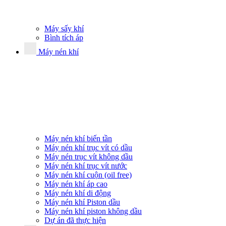
Máy sấy khí
Bình tích áp
Máy nén khí
Máy nén khí biến tần
Máy nén khí trục vít có dầu
Máy nén trục vít không dầu
Máy nén khí trục vít nước
Máy nén khí cuộn (oil free)
Máy nén khí áp cao
Máy nén khí di động
Máy nén khí Piston dầu
Máy nén khí piston không dầu
Dự án đã thực hiện