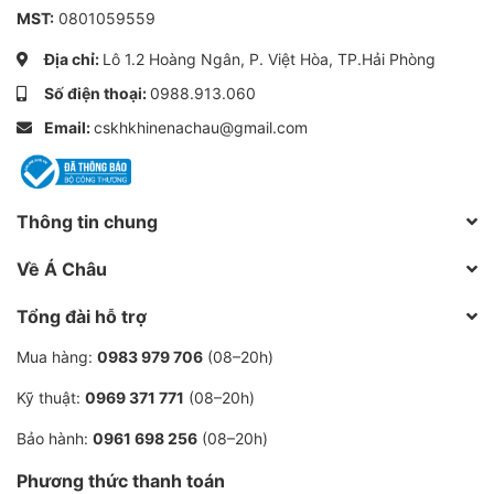
MST:
0801059559
Giúp loại bỏ các tạp chất, hạt bụi và các chất độc hại
Địa chỉ:
Lô 1.2 Hoàng Ngân, P. Việt Hòa, TP.Hải Phòng
trong dầu máy nén khí, bảo vệ động cơ khỏi sự mài
Số điện thoại:
0988.913.060
mòn và gỉ sét.
Email:
cskhkhinenachau@gmail.com
Giúp kéo dài tuổi thọ của động cơ máy nén khí và
nâng cao hiệu suất hoạt động của máy.
Tiết kiệm chi phí bảo dưỡng và sửa chữa máy nén khí.
Thông tin chung
Lựa chọn mua Lọc dầu máy nén khí Mann
Về Á Châu
Filter W950/13 ở đâu tốt
Tổng đài hỗ trợ
Với hơn 10 năm kinh nghiệm trong ngành cung cấp và
Mua hàng:
0983 979 706
(08–20h)
sửa chữa phụ tùng máy nén khí, Công ty Khí Nén Á
Châu đã gặp và xử lý hầu hết các trường hợp "khó
Kỹ thuật:
0969 371 771
(08–20h)
nhằn" nhất và đều khắc phục một cách hoàn hảo với
Bảo hành:
0961 698 256
(08–20h)
chi phí "rẻ như cho".
Phương thức thanh toán