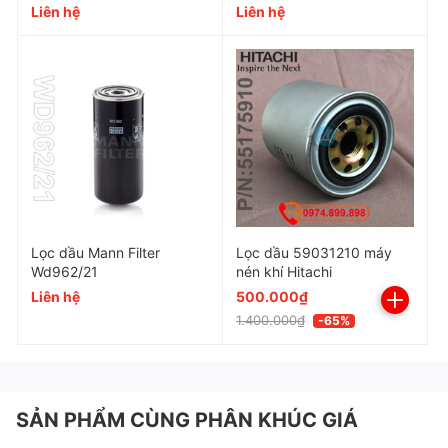
Liên hệ
Liên hệ
Đườn
Kích thước
Độ chính xác
Cấp độ lọc
Lọc dầu Mann Filter
Lọc dầu 59031210 máy
Độ chênh áp
Wd962/21
nén khí Hitachi
Liên hệ
500.000₫
1.400.000₫
-65%
Chất liệu
Hiệu quả
SẢN PHẨM CÙNG PHÂN KHÚC GIÁ
Tuổi thọ