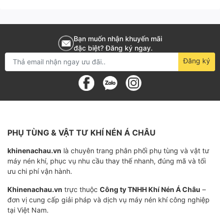
Xuất xứ
Bạn muốn nhận khuyến mãi
đặc biệt? Đăng ký ngay.
Đăng ký
Đặc điểm của lọc
Được làm từ chất liệu cao cấp, chịu được áp lực và
nhiệt độ cao, đảm bảo sự ổn định vfa độ bền của sản
phẩm.
PHỤ TÙNG & VẬT TƯ KHÍ NÉN Á CHÂU
Lõi lọc được làm từ sợi thủy tinh chất lượng cao, có
khinenachau.vn
là chuyên trang phân phối phụ tùng và vật tư
khả năng loại bỏ tối đa các tạp chất, hạt bụi và các
máy nén khí, phục vụ nhu cầu thay thế nhanh, đúng mã và tối
chất độc hại.
ưu chi phí vận hành.
Thiết kế dễ dàng lắp đặt và thay thế.
Khinenachau.vn
trực thuộc
Công ty TNHH Khí Nén Á Châu
–
đơn vị cung cấp giải pháp và dịch vụ máy nén khí công nghiệp
tại Việt Nam.
Chức năng chính