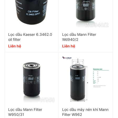
Lọc dầu Kaeser 6.3462.0
Lọc dầu Mann Filter
oil filter
Wd940/2
Liên hệ
Liên hệ
Thông số kỹ thuật của Lọc dầu
máy nén khí Mann Filter
W950/13
Part Number
Sử dụng cho
Lọc dầu Mann Filter
Lọc dầu máy nén khí Mann
Lưu lượng
W950/31
Filter W962