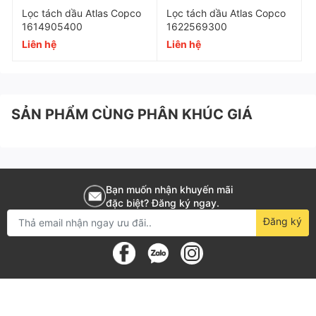
Lọc tách dầu Atlas Copco
Lọc tách dầu Atlas Copco
Xuất xứ
Trung Quốc
1614905400
1622569300
Liên hệ
Liên hệ
Chủng loại
Lọc tách dầu Oil separator
Đường kính thân
135 mm
Đường kính vành
170 mm
SẢN PHẨM CÙNG PHÂN KHÚC GIÁ
Chiều cao
200 mm
Ren
135 x 170 x 200 mm
Lưu lượng
5.5 m³/phút
Bạn muốn nhận khuyến mãi
đặc biệt? Đăng ký ngay.
Dầu chứa trong nén dưới
3 ppm
Đăng ký
Lớp vỏ
Nhôm
Vật liệu lọc
Sợi thủy tinh mỏng
Độ lọc chính xác
0.01 micron