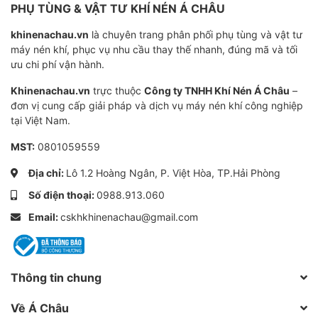
Hàm lượng dầu
1-3 ppm
PHỤ TÙNG & VẬT TƯ KHÍ NÉN Á CHÂU
Hiệu suất lọc
99.999%
khinenachau.vn
là chuyên trang phân phối phụ tùng và vật tư
máy nén khí, phục vụ nhu cầu thay thế nhanh, đúng mã và tối
Tuổi thọ
4000 – 8000 giờ
ưu chi phí vận hành.
Khinenachau.vn
trực thuộc
Công ty TNHH Khí Nén Á Châu
–
đơn vị cung cấp giải pháp và dịch vụ máy nén khí công nghiệp
tại Việt Nam.
MST:
0801059559
Địa chỉ:
Lô 1.2 Hoàng Ngân, P. Việt Hòa, TP.Hải Phòng
Số điện thoại:
0988.913.060
Email:
cskhkhinenachau@gmail.com
Thông tin chung
Về Á Châu