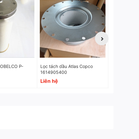
Tuổi thọ
4000 → max 6000 giờ
Hiệu quả lọc
99.9%
KOBELCO P-
Lọc tách dầu Atlas Copco
Lọc tách dầu
1614905400
1622569300
Liên hệ
Liên hệ