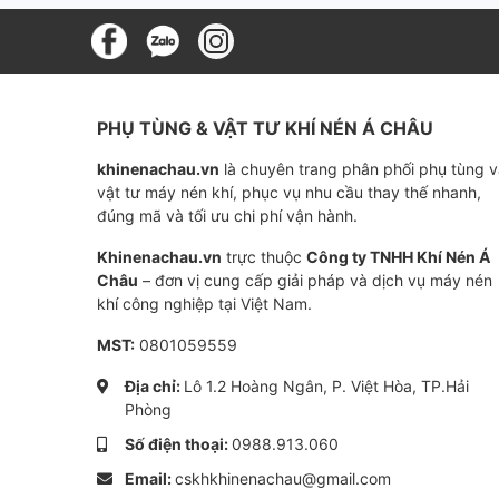
Các loại lọc tách dầu máy nén khí 
Hiện chúng tôi đang cung cấp các loại lọc tá
PHỤ TÙNG & VẬT TƯ KHÍ NÉN Á CHÂU
Lọc tách dầu Hitachi
cho máy nén khí
khinenachau.vn
là chuyên trang phân phối phụ tùng 
vật tư máy nén khí, phục vụ nhu cầu thay thế nhanh,
Lọc tách dầu Hitachi cho máy nén khí
đúng mã và tối ưu chi phí vận hành.
Bảng So Sánh Chi Tiết Lọc Tách Dầ
Khinenachau.vn
trực thuộc
Công ty TNHH Khí Nén Á
Châu
– đơn vị cung cấp giải pháp và dịch vụ máy nén
Dưới đây là danh sách các mã lọc tách dầu má
khí công nghiệp tại Việt Nam.
Bạn có thể sử dụng bảng so sánh bên dưới để 
MST:
0801059559
mua lọc tách dầu lý tưởng cho
máy nén khí H
Địa chỉ:
Lô 1.2 Hoàng Ngân, P. Việt Hòa, TP.Hải
Phòng
Mã Sản Phẩm
Model Máy Nén Khí Hitachi T
Số điện thoại:
0988.913.060
52303020
Hitachi Air Compressor,
Email:
cskhkhinenachau@gmail.com