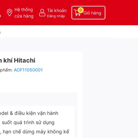
Hệ thống
Tài khoản
0
Giỏ hàng
0
cửa hàng
Đăng nhập
a
 khí Hitachi
 phẩm:
AOF11050001
del & điều kiện vận hành
g suốt quá trình sử dụng
ì, hạn chế dừng máy không kế