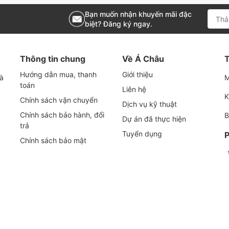
Bạn muốn nhận khuyến mãi đặc
biệt? Đăng ký ngay.
Hitachi tại UNI ACCOM
ch dầu máy nén khí Hitachi gồm:
Thông tin chung
Về Á Châu
T
Hướng dẫn mua, thanh
Giới thiệu
 piston
và
M
toán
Liên hệ
 trục vít
K
Chính sách vận chuyển
Dịch vụ kỹ thuật
Chính sách bảo hành, đổi
B
u Máy Nén Khí Hitachi
Dự án đã thực hiện
trả
Tuyển dụng
P
y nén khí Hitachi mà chúng tôi hiện đang cung cấp.
Chính sách bảo mật
đánh giá các thông số kỹ thuật và đưa ra lựa chọn
itachi
của mình:
ương Thích
Loại Máy Nén Khí
Kích Thước (mm)
Vật Li
OD: 108, H: 254,
 30HP
Screw
30HP