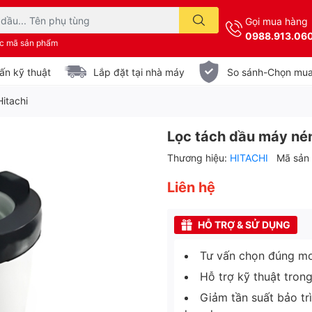
Gọi mua hàng
0988.913.06
ặc mã sản phẩm
ấn kỹ thuật
Lắp đặt tại nhà máy
So sánh-Chọn mu
itachi
Lọc tách dầu máy nén
Thương hiệu:
HITACHI
Mã sản
Liên hệ
HỖ TRỢ & SỬ DỤNG
Tư vấn chọn đúng mo
Hỗ trợ kỹ thuật tron
Giảm tần suất bảo tr