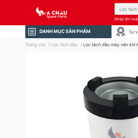
Nhập tên ho
DANH MỤC SẢN PHẨM
Tư v
Trang chủ
/
Lọc tách dầu
/
Lọc tách dầu máy nén khí H