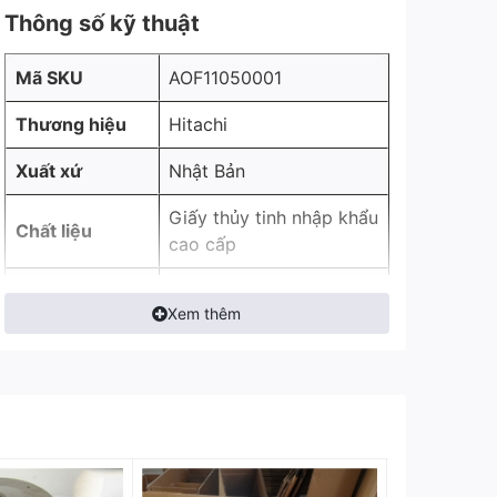
Thông số kỹ thuật
Mã SKU
AOF11050001
Thương hiệu
Hitachi
Xuất xứ
Nhật Bản
Giấy thủy tinh nhập khẩu
Chất liệu
cao cấp
3
Lưu lượng khí
15-360 m
/phút
Xem thêm
Độ tinh lọc
0.1 ~ 1 Micron
Nhiệt độ hoạt
Dưới 110°C
động
Độ chênh áp
≤0.02 Mpa