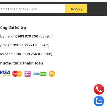
Đăng ký
ổng đài hỗ trợ
ua hàng:
0983 979 706
(08–20h)
ỹ thuật:
0969 371 771
(08–20h)
ảo hành:
0961 698 256
(08–20h)
hương thức thanh toán
ệu Lọc
Tuổi Thọ Dự Kiến (giờ)
-
-