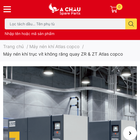
0
Nhập tên hoặc mã sản phẩm
Trang chủ
/
Máy nén khí Atlas copco
/
Máy nén khí trục vít không răng quay ZR & ZT Atlas copco