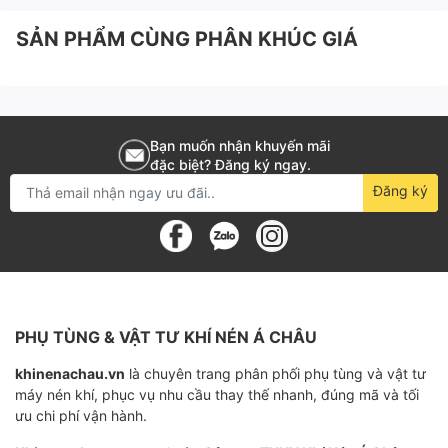
Yếu tố hai giai đoạn
SẢN PHẨM CÙNG PHÂN KHÚC GIÁ
Tiêu thụ năng lượng thấp so với nén một hệ
thống.
Năng lượng tối thiểu của trạng thái không tải
Bạn muốn nhận khuyến mãi
đặc biệt? Đăng ký ngay.
nhanh chóng đạt được.
Đăng ký
Tán cách âm
Không yêu cầu phòng máy nén riêng.
Chỉ khả dụng trong phiên bản WorkPlace Air
System™.
PHỤ TÙNG & VẬT TƯ KHÍ NÉN Á CHÂU
Động cơ cảm ứng
khinenachau.vn
là chuyên trang phân phối phụ tùng và vật tư
máy nén khí, phục vụ nhu cầu thay thế nhanh, đúng mã và tối
ưu chi phí vận hành.
Mặt gắn được căn chỉnh hoàn hảo.