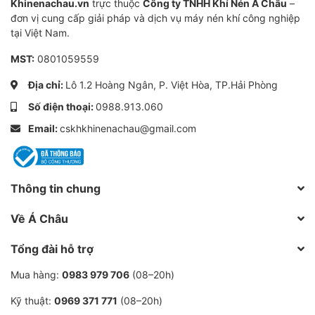
Khinenachau.vn
trực thuộc
Công ty TNHH Khí Nén Á Châu
–
Có sẵn trong hai phiên phản IP54 và IE3 cho
đơn vị cung cấp giải pháp và dịch vụ máy nén khí công nghiệp
mẫu tốc độ cố định.
tại Việt Nam.
Khớp nối động cơ khô không cần bôi trơn nên
MST:
0801059559
loại bỏ yêu cầu về dịch vụ.
Địa chỉ:
Lô 1.2 Hoàng Ngân, P. Việt Hòa, TP.Hải Phòng
Bộ lọc khí
Số điện thoại:
0988.913.060
Email:
cskhkhinenachau@gmail.com
SAE phạt 99.5%, SAE thô 99.9%.
Tuổi thọ dài với độ tin cậy cao trong thời gian
phục vụ dài.
Thông tin chung
Bộ lọc khí kết hợp bộ giảm thanh nhằm đảm bảo
Về Á Châu
cách âm.
Tổng đài hỗ trợ
Bộ chuyển đổi VSD tích hợp
Mua hàng:
0983 979 706
(08–20h)
Hoạt động cài đặt dải áp hẹp làm giảm áp lực
Kỹ thuật:
0969 371 771
(08–20h)