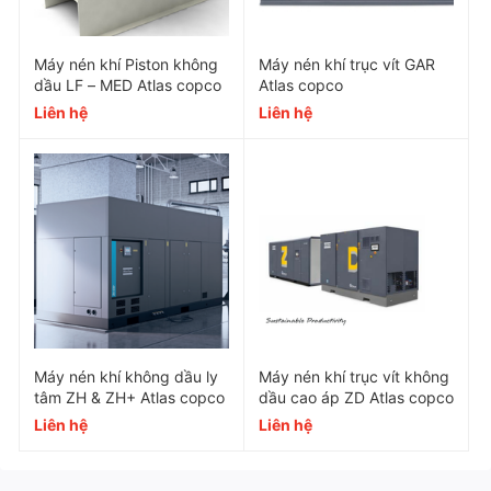
thường xuyên, liên tục.
Chứng nhận nghiêm ngặt, thủ tục kiểm tra chuẩn
Máy nén khí Piston không
Máy nén khí trục vít GAR
dầu LF – MED Atlas copco
Atlas copco
đảm bảo không khí được cung cấp đạt chất
Liên hệ
Liên hệ
lượng cao.
Đa dạng nhiều lợi ích
Quạt hướng tâm (chỉ dành cho ZT làm
mát bằng không khí)
Đảm bảo thiết bị được làm mát hiệu quả.
Tiếng ồn thấp.
Máy nén khí không dầu ly
Máy nén khí trục vít không
Bộ làm mát
tâm ZH & ZH+ Atlas copco
dầu cao áp ZD Atlas copco
Liên hệ
Liên hệ
Bộ làm mát được bố trí dọc nhằm giảm tiếng ồn
đến mức tối ưu.