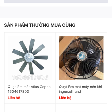
SẢN PHẨM THƯỜNG MUA CÙNG
Quạt làm mát Atlas Copco
Quạt làm mát máy nén khí
1604617803
ingersoll rand
Liên hệ
Liên hệ
Đặc điểm của quạt làm mát
1635224805