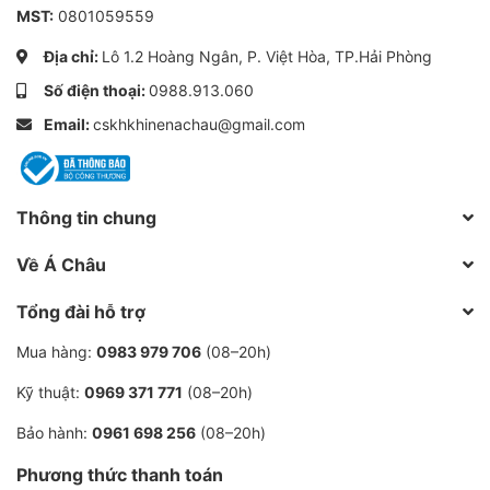
sát nghiêm ngặt của các chuyên gia và đạt đầy đủ
MST:
0801059559
chứng nhận quốc tế như ISO và API. Chúng tôi cam kết
Địa chỉ:
Lô 1.2 Hoàng Ngân, P. Việt Hòa, TP.Hải Phòng
mang đến sản phẩm đạt tiêu chuẩn chất lượng cao,
Số điện thoại:
0988.913.060
đồng thời cung cấp dịch vụ bảo hành và hỗ trợ kỹ
Email:
cskhkhinenachau@gmail.com
thuật chuyên nghiệp trong suốt quá trình sử dụng.
Liên Hệ Ngay Để Nhận Tư Vấn & Báo Giá
Thông tin chung
Hãy liên hệ với chúng tôi để được tư vấn chi tiết và
Về Á Châu
nhận báo giá tốt nhất cho nhu cầu của bạn:
Tổng đài hỗ trợ
Hotline: 0971.323.723
Mua hàng:
0983 979 706
(08–20h)
Email: Duongachau6@gmail.com
Kỹ thuật:
0969 371 771
(08–20h)
Địa chỉ: Lô 01.23 đường Hoàng Ngân, P.Việt
Bảo hành:
0961 698 256
(08–20h)
Hòa, TP. Hải Dương, Hải Dương
Phương thức thanh toán
Đặt Hàng Ngay Hôm Nay