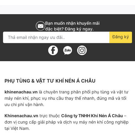
Lợi Ích Khi Sử Dụng
An Toàn & Tin Cậy: Giảm thiểu rủi ro do lỗi vận
hành, nâng cao độ an toàn cho hệ thống.
Bạn muốn nhận khuyến mãi
đặc biệt? Đăng ký ngay.
Tiết Kiệm Chi Phí: Giảm chi phí bảo trì nhờ vào
Đăng ký
độ bền và khả năng chịu mài mòn cao.
Hiệu Quả Vận Hành: Đảm bảo điều khiển chính
xác, góp phần tối ưu hóa hoạt động của toàn bộ
hệ thống.
PHỤ TÙNG & VẬT TƯ KHÍ NÉN Á CHÂU
Đáp Ứng Tiêu Chuẩn: Sản phẩm đạt chứng nhận
khinenachau.vn
là chuyên trang phân phối phụ tùng và vật tư
theo tiêu chuẩn quốc tế, đảm bảo chất lượng và
máy nén khí, phục vụ nhu cầu thay thế nhanh, đúng mã và tối
uy tín.
ưu chi phí vận hành.
Khinenachau.vn
trực thuộc
Công ty TNHH Khí Nén Á Châu
–
Chứng Nhận & Cam Kết Chất Lượng
đơn vị cung cấp giải pháp và dịch vụ máy nén khí công nghiệp
tại Việt Nam.
Van Bi Tay Quay Mặt Bích được sản xuất dưới sự giám