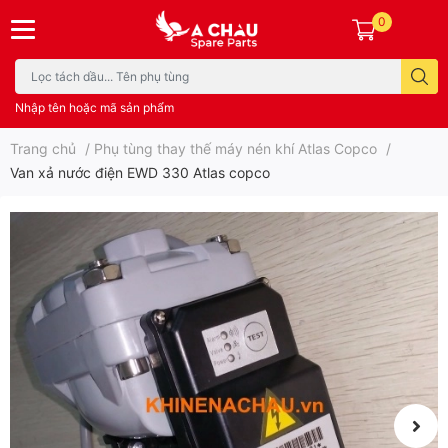
0
Nhập tên hoặc mã sản phẩm
Trang chủ
/
Phụ tùng thay thế máy nén khí Atlas Copco
/
Van xả nước điện EWD 330 Atlas copco