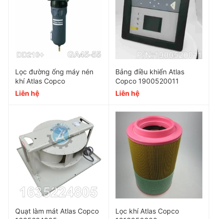
Operating PSI: 232
Voltage Type: Single Phase Air Compressors
Lead Time: 4
Lọc đường ống máy nén
Bảng điều khiển Atlas
LxWxH (Inches): 8.3 x 3.7 x 6.4
khí Atlas Copco
Copco 1900520011
Liên hệ
Liên hệ
Max Pressure (PSI): 230
Maximum Ambient: 140
Air Inlet NPT: 1/2"Van
Air Outlet NPT: 1/2"
Quạt làm mát Atlas Copco
Lọc khí Atlas Copco