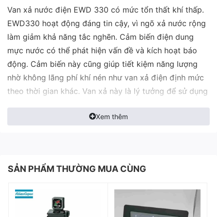
Van xả nước điện EWD 330 có mức tổn thất khí thấp.
EWD330 hoạt động đáng tin cậy, vì ngõ xả nước rộng
làm giảm khả năng tắc nghẽn. Cảm biến điện dung
mực nước có thể phát hiện vấn đề và kích hoạt báo
động. Cảm biến này cũng giúp tiết kiệm năng lượng
nhờ không lãng phí khí nén như van xả điện định mức
theo thời gian khác. Van xả này là lý tưởng để sử dụng
với máy nén khí lưu lượng lên đến 917 CFM và máy sấy
Xem thêm
không khí lên đến 1835 CFM.
EWD 330 chuyên dùng cho máy nén khí, máy sấy
Atlas copco. Mọi thông tin tư vấn sử dụng, sửa chữa,
quy đổi vui lòng liên hệ kĩ thuật để được trợ giúp.
SẢN PHẨM THƯỜNG MUA CÙNG
Thông số kĩ thuật
CFM: 917