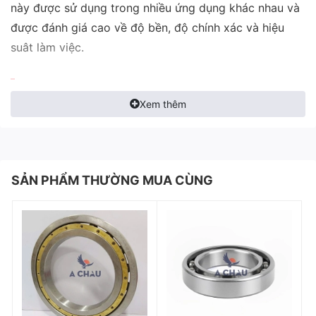
này được sử dụng trong nhiều ứng dụng khác nhau và
được đánh giá cao về độ bền, độ chính xác và hiệu
suât làm việc.
Thông số kỹ thuật
Xem thêm
Part number: 55170060
Part name: 40 ANGULAR BALL BEARING Hitachi
SẢN PHẨM THƯỜNG MUA CÙNG
Vòng bi thay thế cho đầu nén (air end) cấp độ đại tu.
Đặc điểm của vòng bi
Chất liệu: Được làm từ thép hợp kim chất lượng cao,
có khả năng chịu được áp lực lớn, chống ăn mòn và độ
bền cao.