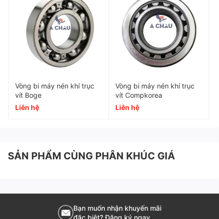
Chính sách bán hàng của Khí Nén Á Châu
Khí nén Châu chuyên cung cấp phụ tùng, KIT bảo
dưỡng cho máy nén khí Hitachi. Bạn cần thêm phụ
tùng máy nén khí Hitachi hãy gửi yêu cầu báo giá tới
Khí Nén Á Châu.
Vòng bi máy nén khí trục
Vòng bi máy nén khí trục
vít Boge
vít Compkorea
Liên hệ
Liên hệ
SẢN PHẨM CÙNG PHÂN KHÚC GIÁ
Bạn muốn nhận khuyến mãi
đặc biệt? Đăng ký ngay.