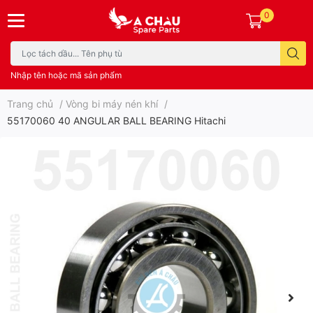
0
Nhập tên hoặc mã sản phẩm
Trang chủ
/
Vòng bi máy nén khí
/
55170060 40 ANGULAR BALL BEARING Hitachi