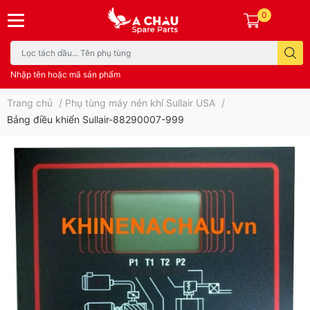
0
Nhập tên hoặc mã sản phẩm
Trang chủ
/
Phụ tùng máy nén khí Sullair USA
/
Bảng điều khiển Sullair-88290007-999