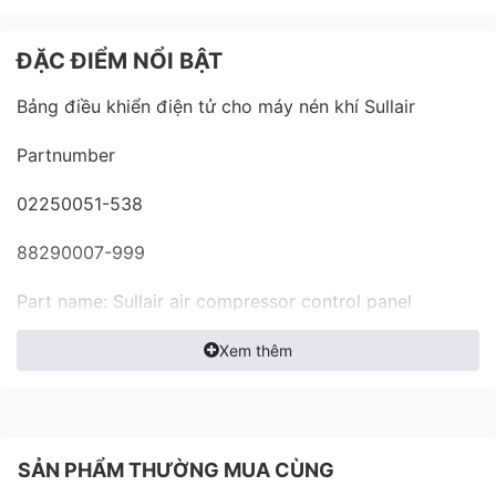
ĐẶC ĐIỂM NỔI BẬT
Bảng điều khiển điện tử cho máy nén khí Sullair
Partnumber
02250051-538
88290007-999
Part name: Sullair air compressor control panel
Màn hình điều khiển này chuyên dùng cho máy nén khí
Xem thêm
Sullair series LS, WS
Điện áp làm việc: 230V
SẢN PHẨM THƯỜNG MUA CÙNG
Chức năng chính: