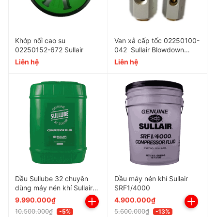
Khớp nối cao su
Van xả cấp tốc 02250100-
02250152-672 Sullair
042 Sullair Blowdown
Valve 02250049-634
Liên hệ
Liên hệ
Dầu Sullube 32 chuyên
Dầu máy nén khí Sullair
dùng máy nén khí Sullair
SRF1/4000
250022-669
9.990.000₫
4.900.000₫
10.500.000₫
5.600.000₫
-5%
-13%