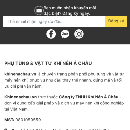
Dung tích 6000L cho phép lưu trữ một lượng khí
Bạn muốn nhận khuyến mãi
nén đáng kể, đáp ứng nhu cầu sản xuất liên tục,
đặc biệt? Đăng ký ngay.
không bị gián đoạn.
Đăng ký
Duy trì áp suất khí nén ổn định, hạn chế biến
động áp suất, đảm bảo hoạt động hiệu quả và
an toàn cho hệ thống.
Giảm thiểu tần suất hoạt động của máy nén khí,
PHỤ TÙNG & VẬT TƯ KHÍ NÉN Á CHÂU
kéo dài tuổi thọ và tiết kiệm năng lượng tiêu thụ.
khinenachau.vn
Nguồn cung khí nén ổn định giúp các thiết bị
là chuyên trang phân phối phụ tùng và vật tư
máy nén khí, phục vụ nhu cầu thay thế nhanh, đúng mã và tối
hoạt động trơn tru, tối ưu hóa hiệu suất làm
ưu chi phí vận hành.
việc.
Khinenachau.vn
trực thuộc
Công ty TNHH Khí Nén Á Châu
–
Giảm thiểu chi phí vận hành, bảo trì, sửa chữa
đơn vị cung cấp giải pháp và dịch vụ máy nén khí công nghiệp
tại Việt Nam.
máy móc.
MST:
0801059559