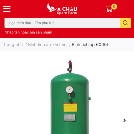
0
Nhập tên hoặc mã sản phẩm
Trang chủ
/
Bình tích áp khí nén
/
Bình tích áp 6000L