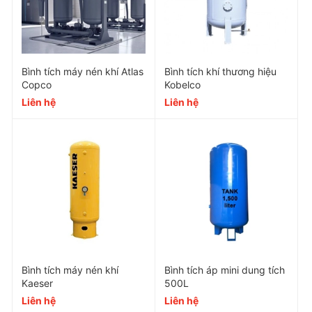
Bình tích máy nén khí Atlas
Bình tích khí thương hiệu
Copco
Kobelco
Liên hệ
Liên hệ
UNI ACCOM cam kết
Hàng chính hãng 100%, đầy đủ giấy tờ chứng
minh nguồn gốc.
Bảo hành [thời gian bảo hành] chính hãng.
Miễn phí vận chuyển [khu vực áp dụng].
Hỗ trợ lắp đặt tận nơi (nếu có).
Bình tích máy nén khí
Bình tích áp mini dung tích
Đổi trả trong vòng [thời gian] nếu có lỗi từ nhà
Kaeser
500L
sản xuất.
Liên hệ
Liên hệ