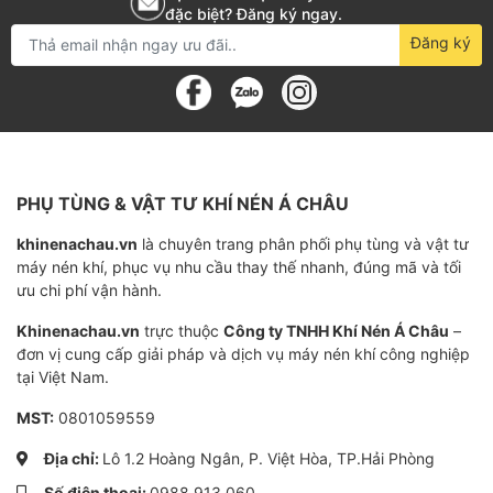
đặc biệt? Đăng ký ngay.
Đăng ký
PHỤ TÙNG & VẬT TƯ KHÍ NÉN Á CHÂU
khinenachau.vn
là chuyên trang phân phối phụ tùng và vật tư
máy nén khí, phục vụ nhu cầu thay thế nhanh, đúng mã và tối
ưu chi phí vận hành.
Khinenachau.vn
trực thuộc
Công ty TNHH Khí Nén Á Châu
–
đơn vị cung cấp giải pháp và dịch vụ máy nén khí công nghiệp
tại Việt Nam.
MST:
0801059559
Địa chỉ:
Lô 1.2 Hoàng Ngân, P. Việt Hòa, TP.Hải Phòng
Số điện thoại:
0988.913.060