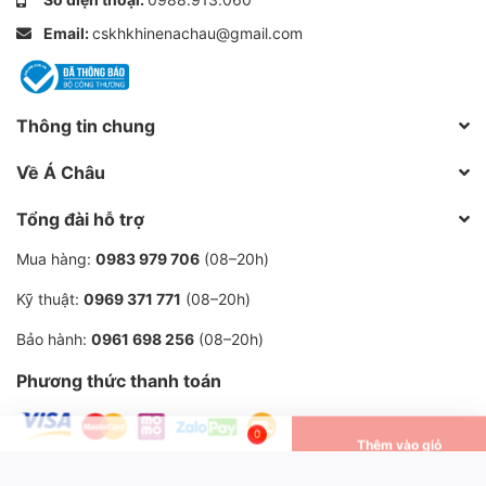
Email:
cskhkhinenachau@gmail.com
Thông tin chung
Về Á Châu
Tổng đài hỗ trợ
Mua hàng:
0983 979 706
(08–20h)
Kỹ thuật:
0969 371 771
(08–20h)
Bảo hành:
0961 698 256
(08–20h)
Phương thức thanh toán
0
Liên Hệ
Nhắn tin
Gọi điện
Giỏ hàng
© 2013–2026 Công ty TNHH Khí Nén Á Châu.