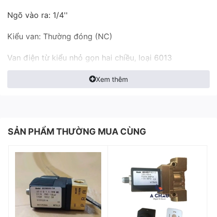
Ngõ vào ra: 1/4''
Kiểu van: Thường đóng (NC)
Van điện từ kiểu nhỏ gọn hai chiều, loại 6013
Mô-đun van điện từ tác động trực tiếp dùng cho mục
Xem thêm
đích điều khiển lưu lượng khí qua van nhỏ (không qua
màng van). Xử dụng cho khí nén trơ, không ăn mòn,
dầu và nước.
SẢN PHẨM THƯỜNG MUA CÙNG