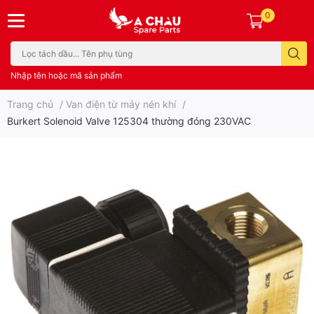
0
Nhập tên hoặc mã sản phẩm
Trang chủ
/
Van điện từ máy nén khí
/
Burkert Solenoid Valve 125304 thường đóng 230VAC