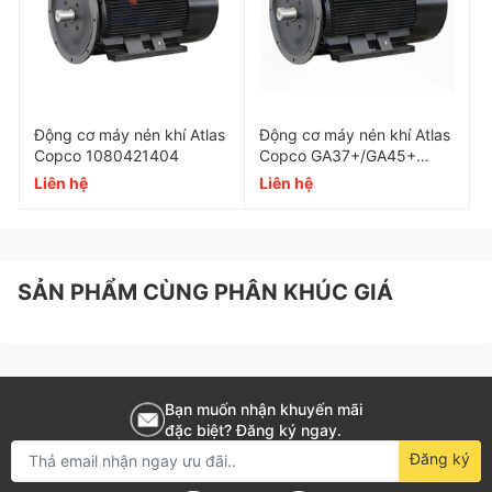
Kiểu dáng
Chân đế (B3), mặt bích (B5)
Xuất xứ
Nhật Bản/Thái Lan
Bảo hành
12 tháng
Động cơ máy nén khí Atlas
Động cơ máy nén khí Atlas
Copco 1080421404
Copco GA37+/GA45+
1092090314
Liên hệ
Liên hệ
SẢN PHẨM CÙNG PHÂN KHÚC GIÁ
Bạn muốn nhận khuyến mãi
đặc biệt? Đăng ký ngay.
Đăng ký