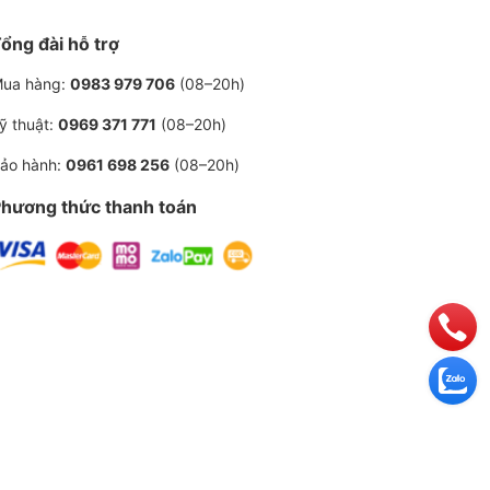
1615
ổng đài hỗ trợ
12800
ua hàng:
0983 979 706
(08–20h)
ỹ thuật:
0969 371 771
(08–20h)
oll Rand model : M45
ảo hành:
0961 698 256
(08–20h)
m3 / phút
hương thức thanh toán
5 micron
1 ppm
2 bar
khẩu cao cấp
8%
 4000 giờ
g Quốc