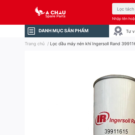
Nhập tên ho
DANH MỤC SẢN PHẨM
Tư v
Trang chủ
/
Lọc dầu máy nén khí Ingersoll Rand 39911