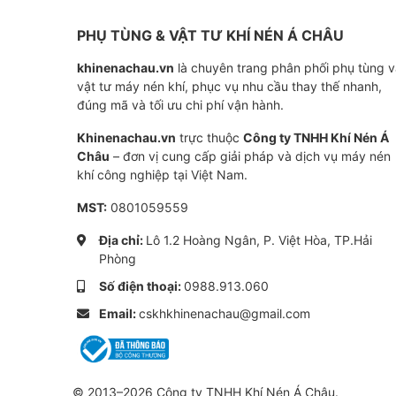
Thông số kỹ thuật của Lọc 
PHỤ TÙNG & VẬT TƯ KHÍ NÉN Á CHÂU
Part Number
khinenachau.vn
là chuyên trang phân phối phụ tùng 
vật tư máy nén khí, phục vụ nhu cầu thay thế nhanh,
đúng mã và tối ưu chi phí vận hành.
Sử dụng cho
Khinenachau.vn
trực thuộc
Công ty TNHH Khí Nén Á
Lưu lượng
Châu
– đơn vị cung cấp giải pháp và dịch vụ máy nén
khí công nghiệp tại Việt Nam.
Độ chính xác
MST:
0801059559
Cấp độ lọc
Địa chỉ:
Lô 1.2 Hoàng Ngân, P. Việt Hòa, TP.Hải
Độ chênh áp
Phòng
Chất liệu
Số điện thoại:
0988.913.060
Hiệu quả
Email:
cskhkhinenachau@gmail.com
Tuổi thọ
Xuất xứ
© 2013–2026 Công ty TNHH Khí Nén Á Châu.