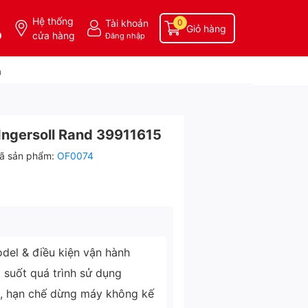
Hệ thống
Tài khoản
0
Giỏ hàng
0
cửa hàng
Đăng nhập
a
Ingersoll Rand 39911615
ã sản phẩm:
OF0074
del & điều kiện vận hành
g suốt quá trình sử dụng
ì, hạn chế dừng máy không kế