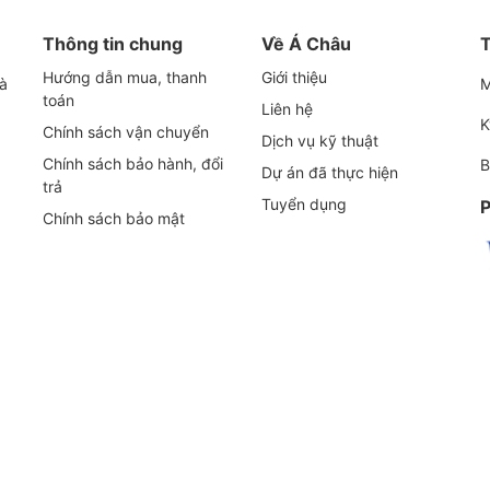
dầu máy nén khí Ingersoll Rand 3991
Thông tin chung
Về Á Châu
T
Hướng dẫn mua, thanh
Giới thiệu
H1
và
M
toán
Liên hệ
K
Chính sách vận chuyển
Máy nén khí Ingers
Dịch vụ kỹ thuật
Chính sách bảo hành, đổi
B
Dự án đã thực hiện
15 - 360
trả
Tuyển dụng
P
Chính sách bảo mật
10 - 1
0.
0.
Giấy nhập 
9
3000 -
Trun