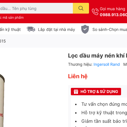
Gọi mua hàng
0988.913.06
ặc mã sản phẩm
ấn kỹ thuật
Lắp đặt tại nhà máy
So sánh-Chọn mu
615
Lọc dầu máy nén khí 
Thương hiệu:
Ingersoll Rand
M
Liên hệ
HỖ TRỢ & SỬ DỤNG
Tư vấn chọn đúng mo
Hỗ trợ kỹ thuật tron
Giảm tần suất bảo tr