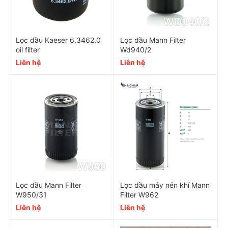
Lọc dầu Kaeser 6.3462.0
Lọc dầu Mann Filter
oil filter
Wd940/2
Liên hệ
Liên hệ
Thông số kỹ thuật của Lọc dầu
máy nén khí Kyungwon AS76
Part Number
Sử dụng cho
Máy nén khí K
Lưu lượng
15 - 
Độ chính xác
10 
Lọc dầu Mann Filter
Lọc dầu máy nén khí Mann
W950/31
Filter W962
Cấp độ lọc
Liên hệ
Liên hệ
Độ chênh áp