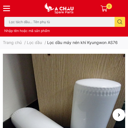
0
Nhập tên hoặc mã sản phẩm
Trang chủ
/
Lọc dầu
/
Lọc dầu máy nén khí Kyungwon AS76