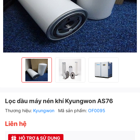
Lọc dầu máy nén khí Kyungwon AS76
Thương hiệu:
Kyungwon
Mã sản phẩm:
OF0095
Liên hệ
HỖ TRỢ & SỬ DỤNG