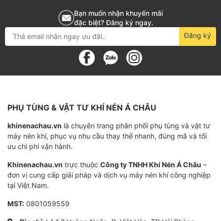
Chức năng chính
Bạn muốn nhận khuyến mãi
đặc biệt? Đăng ký ngay.
Đảm bảo hệ thống máy nén khí hoạt động hiệu quả.
Đăng ký
Giảm thiểu sự cố và hao mòn.
Tăng tuổi thọ của máy nén khí, giảm chi phí thay thế
và sửa chữa.
Giảm tiêu hao năng lượng.
PHỤ TÙNG & VẬT TƯ KHÍ NÉN Á CHÂU
khinenachau.vn
là chuyên trang phân phối phụ tùng và vật tư
Bạn được gì khi đặt hàng Lọc dầu máy nén
máy nén khí, phục vụ nhu cầu thay thế nhanh, đúng mã và tối
khí Kyungwon AS76 tại Khí nén Á Châu
ưu chi phí vận hành.
Không chỉ là một công ty cung cấp phụ tùng máy nén
Khinenachau.vn
trực thuộc
Công ty TNHH Khí Nén Á Châu
–
khí, Công ty Khí Nén Á Châu với hơn 10 năm kinh
đơn vị cung cấp giải pháp và dịch vụ máy nén khí công nghiệp
tại Việt Nam.
nghiệm về bảo trì, sửa chữa chắc chắn sẽ là người bạn
đồng hành đáng tin cậy trong quá trình sử dụng máy
MST:
0801059559
nén khí Hàn Quốc Kyungwon