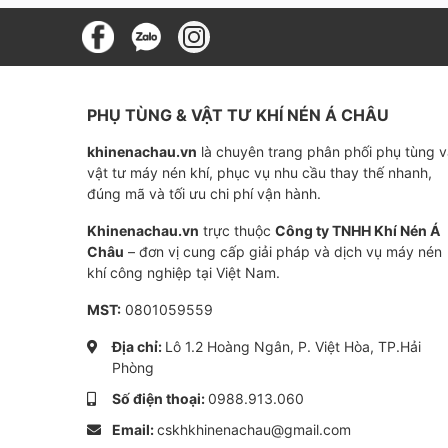
Ưu điểm
• Hiệu suất lọc cao: Lọc sạch bụi bẩn, tạp 
PHỤ TÙNG & VẬT TƯ KHÍ NÉN Á CHÂU
làm việc của máy nén khí.
• Tuổi thọ bền bỉ: Thời gian sử dụng lâu dài, g
khinenachau.vn
là chuyên trang phân phối phụ tùng 
vật tư máy nén khí, phục vụ nhu cầu thay thế nhanh,
• Chất liệu cao cấp: Sử dụng vật liệu lọc ch
đúng mã và tối ưu chi phí vận hành.
• Dễ dàng lắp đặt: Thiết kế đơn giản, thuận ti
Khinenachau.vn
trực thuộc
Công ty TNHH Khí Nén Á
• Giá thành hợp lý: Sản phẩm chính hãng với 
Châu
– đơn vị cung cấp giải pháp và dịch vụ máy nén
dụng.
khí công nghiệp tại Việt Nam.
MST:
0801059559
Lợi ích
Địa chỉ:
Lô 1.2 Hoàng Ngân, P. Việt Hòa, TP.Hải
• Bảo vệ máy nén khí: Ngăn chặn bụi bẩn xâ
Phòng
các bộ phận bên trong.
Số điện thoại:
0988.913.060
• Kéo dài tuổi thọ máy nén: Giúp máy nén ho
Email:
cskhkhinenachau@gmail.com