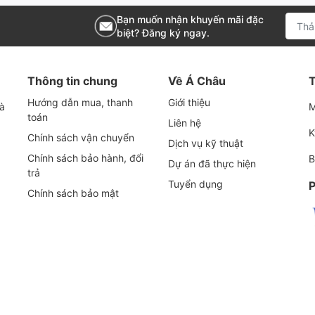
Bạn muốn nhận khuyến mãi đặc
biệt? Đăng ký ngay.
chất, đảm bảo nguồn khí nén sạch, nâng cao hiệu quả
Thông tin chung
Về Á Châu
T
Hướng dẫn mua, thanh
Giới thiệu
iảm thiểu tần suất thay thế, tiết kiệm chi phí bảo trì.
và
M
toán
Liên hệ
ất lượng cao, đảm bảo độ bền và hiệu quả lọc.
K
Chính sách vận chuyển
Dịch vụ kỹ thuật
ện cho việc lắp đặt và bảo trì.
Chính sách bảo hành, đổi
B
Dự án đã thực hiện
giá cả cạnh tranh, phù hợp với nhu cầu của người sử
trả
Tuyển dụng
P
Chính sách bảo mật
m nhập vào hệ thống, giảm thiểu ma sát và hư hỏng
ạt động ổn định và bền bỉ hơn.