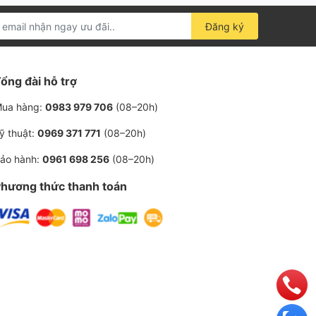
Đăng ký
ổng đài hỗ trợ
ua hàng:
0983 979 706
(08–20h)
ỹ thuật:
0969 371 771
(08–20h)
ảo hành:
0961 698 256
(08–20h)
hương thức thanh toán