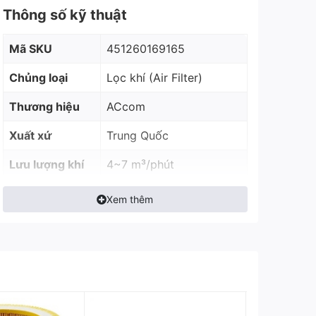
Thông số kỹ thuật
Mã SKU
451260169165
Chủng loại
Lọc khí (Air Filter)
Thương hiệu
ACcom
Xuất xứ
Trung Quốc
Lưu lượng khí
4~7 m³/phút
Đường kính
Xem thêm
169 mm
ngoài
Đường kính
260 mm
trong
Chiều cao
165 mm
Cấp lọc
C 26 270