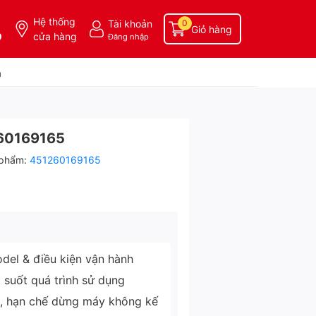
Hệ thống
Tài khoản
0
Giỏ hàng
0
cửa hàng
Đăng nhập
a
60169165
 phẩm:
451260169165
del & điều kiện vận hành
g suốt quá trình sử dụng
ì, hạn chế dừng máy không kế