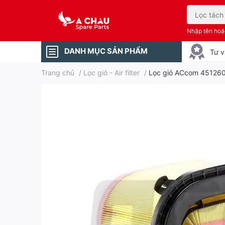
Nhập tên ho
DANH MỤC SẢN PHẨM
Tư v
Trang chủ
/
Lọc gió - Air filter
/
Lọc gió ACcom 45126