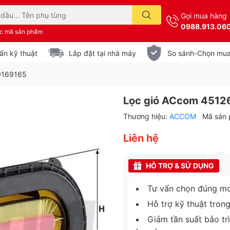
Gọi mua hàng
0988.913.06
ặc mã sản phẩm
ấn kỹ thuật
Lắp đặt tại nhà máy
So sánh-Chọn mu
0169165
Lọc gió ACcom 4512
Thương hiệu:
ACCOM
Mã sản
Liên hệ
HỖ TRỢ & SỬ DỤNG
Tư vấn chọn đúng mo
Hỗ trợ kỹ thuật tron
Giảm tần suất bảo tr