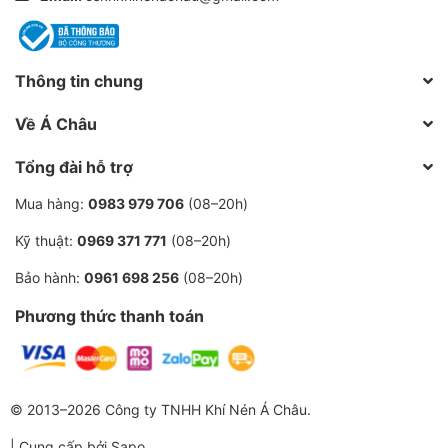
sở hữu đội ngũ chuyên gia - kỹ thuật tay nghề cao, sẵn
sàng đồng hành cùng bạn mỗi khi cần.
Thông tin chung
- KHÍ NÉN Á CHÂU luôn có những giải pháp tư vấn sử
dụng, thay thế và cải thiện hệ thống máy nén khí tiết
Về Á Châu
kiệm điện, tiết kiệm chi phí sửa chữa.
Tổng đài hỗ trợ
- Chúng tôi có các chính sách chiết khấu giá bán và tư
Mua hàng:
0983 979 706
(08–20h)
vấn kỹ lưỡng, tìm mua hàng cho các khách hàng thân
thiết.
Kỹ thuật:
0969 371 771
(08–20h)
Bảo hành:
0961 698 256
(08–20h)
Hãy liên hệ với phụ trách kinh doanh để nhận báo
giá lọc khí Hitachi với nhiều ưu đãi đặc biệt áp dụng
Phương thức thanh toán
riêng.
>>> Bạn là quản lý, kĩ thuật vận hành đừng quên kết
© 2013–2026 Công ty TNHH Khí Nén Á Châu.
nối, tương tác Hotline, Zalo, Facebook của Á
0
Liên Hệ
CHÂU tạo kênh liên lạc thông suốt, để nhận tài liệu
| Cung cấp bởi
Sapo