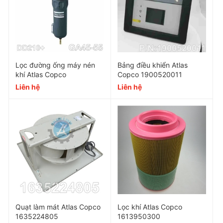
Lọc đường ống máy nén
Bảng điều khiển Atlas
khí Atlas Copco
Copco 1900520011
Liên hệ
Liên hệ
Thông số kỹ thuật
Kiểu lọc
Lọc tron
Chất liệu
Giấy thủy tinh nhập
Độ tinh lọc
1-3ppm
Độ chênh áp
Nhỏ hơn hoặc bằn
Lọc chính xác
0,01 micr
Quạt làm mát Atlas Copco
Lọc khí Atlas Copco
Đường kính vành ngoài OD
350 m
1635224805
1613950300