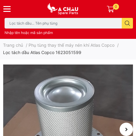
0
Nhập tên hoặc mã sản phẩm
Trang chủ
/
Phụ tùng thay thế máy nén khí Atlas Copco
/
Lọc tách dầu Atlas Copco 1623051599