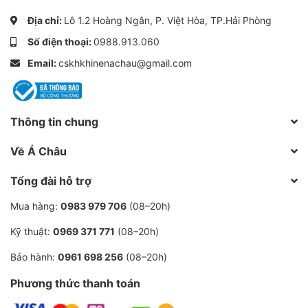
cách loại bỏ dầu khỏi khí nén.
Địa chỉ:
Lô 1.2 Hoàng Ngân, P. Việt Hòa, TP.Hải Phòng
Đảm bảo sự an toàn và hiệu quả của quá trình nén khí
Số điện thoại:
0988.913.060
bằng cách loại bỏ dầu khỏi khí nén và giảm thiểu các
Email:
cskhkhinenachau@gmail.com
rủi ro liên quan đến việc sử dụng máy nén khí.
Mua lọc tách từ 01 chuyên gia về
Thông tin chung
máy nén khí
Về Á Châu
Trên thị trường hiện nay có nhiều đơn vị cung cấp lọc
Tổng đài hỗ trợ
tách dầu Atlas Copco 1623051599. Tuy nhiên, để chọn
Mua hàng:
0983 979 706
(08–20h)
được lọc tách dầu có lợi cho máy nén khí, máy hoạt
động hiệu quả ổn định thì bạn phải chọn đơn vị cung
Kỹ thuật:
0969 371 771
(08–20h)
cấp uy tín, có thể hướng dẫn cho bạn cách sử dụng và
Bảo hành:
0961 698 256
(08–20h)
bảo dưỡng chuyên nghiệp nhất.
Phương thức thanh toán
- KHÍ NÉN Á CHÂU tự hào là đơn vị cung cấp lọc tách