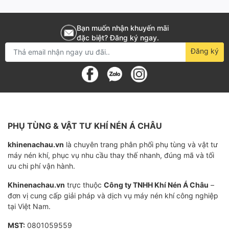
Đặc điểm cấu tạo
Thiết kế độc đáo với kích thước nhỏ gọn, dễ dàng lắp
Bạn muốn nhận khuyến mãi
đặc biệt? Đăng ký ngay.
đặt và sử dụng trên hầu hết các loại máy nén khí.
Đăng ký
Vật liệu chất lượng cso, đảm bảo độ bền và độ tin cậy
của sản phẩm.
Được bảo vệ bằng một lớp chống ăn mòn đặc biệt,
giúp sản phẩm hoạt động hiệu quả và bền bỉ trong thời
PHỤ TÙNG & VẬT TƯ KHÍ NÉN Á CHÂU
gian dài.
khinenachau.vn
là chuyên trang phân phối phụ tùng và vật tư
Dễ dàng vệ sinh và bảo trì.
máy nén khí, phục vụ nhu cầu thay thế nhanh, đúng mã và tối
ưu chi phí vận hành.
Chức năng chính
Khinenachau.vn
trực thuộc
Công ty TNHH Khí Nén Á Châu
–
đơn vị cung cấp giải pháp và dịch vụ máy nén khí công nghiệp
Tách dầu khỏi khí nén .
tại Việt Nam.
Giảm thiểu ảnh hưởng của dầu đến môi trường bằng
MST:
0801059559