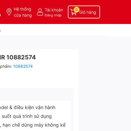
Hệ thống
Tài khoản
0
Giỏ hàng
0
cửa hàng
Đăng nhập
a
IR 10882574
 phẩm:
10882574
del & điều kiện vận hành
g suốt quá trình sử dụng
ì, hạn chế dừng máy không kế