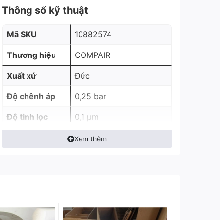
Thông số kỹ thuật
Mã SKU
10882574
Thương hiệu
COMPAIR
Xuất xứ
Đức
Độ chênh áp
0,25 bar
Độ tinh lọc
0,1 μm
Hàm lượng dầu
Xem thêm
3 ppm
trong khí nén
Hiệu quả lọc
99%
Máy nén khí Compair
Dùng cho
L90-L110