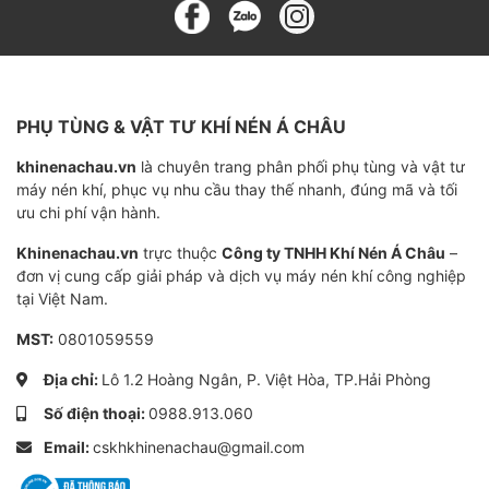
Mã SKU
AOF11010001
Thương hiệu
Atlas Copco
Xuất xứ
Thụy Điển
PHỤ TÙNG & VẬT TƯ KHÍ NÉN Á CHÂU
Chất liệu
Giấy thủy tinh nhập khẩu
khinenachau.vn
là chuyên trang phân phối phụ tùng và vật tư
máy nén khí, phục vụ nhu cầu thay thế nhanh, đúng mã và tối
Độ chênh áp bypass
0,25 Mpa
ưu chi phí vận hành.
Cấp độ lọc
1-3 ppm
Khinenachau.vn
trực thuộc
Công ty TNHH Khí Nén Á Châu
–
Hiệu quả
99,9%
đơn vị cung cấp giải pháp và dịch vụ máy nén khí công nghiệp
tại Việt Nam.
Độ tinh lọc
1-3 ppm
MST:
0801059559
Độ chênh áp
0,25 bar
Địa chỉ:
Lô 1.2 Hoàng Ngân, P. Việt Hòa, TP.Hải Phòng
Tuổi thọ
4000-6000 giờ
Số điện thoại:
0988.913.060
Email:
cskhkhinenachau@gmail.com