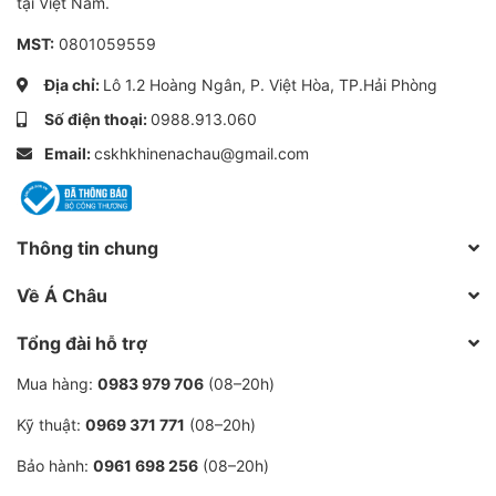
tại Việt Nam.
- Chúng tôi có các chính sách chiết khấu giá bán và tư
vấn kỹ lưỡng, tìm mua hàng cho các khách hàng thân
MST:
0801059559
thiết.
Địa chỉ:
Lô 1.2 Hoàng Ngân, P. Việt Hòa, TP.Hải Phòng
Số điện thoại:
0988.913.060
Hãy liên hệ với phụ trách kinh doanh để nhận báo giá
lọc tách dầu INGERSOLL RAND 92062132 với nhiều
Email:
cskhkhinenachau@gmail.com
ưu đãi đặc biệt áp dụng riêng.
>>> Bạn là quản lý, kĩ thuật vận hành đừng quên kết
Thông tin chung
nối, tương tác Hotline, Zalo, Facebook của Á
Về Á Châu
CHÂU tạo kênh liên lạc thông suốt, để nhận tài liệu
hướng dẫn sử dụng, cẩm nang sử dụng máy nén
Tổng đài hỗ trợ
khí.
Đặc biệt nhận hướng dẫn xử lý sự cố, hư hỏng
Mua hàng:
0983 979 706
(08–20h)
máy nén
khi cần.
Kỹ thuật:
0969 371 771
(08–20h)
Tư vấn bán hàng:0964 744 392 -|- Email:
Bảo hành:
0961 698 256
(08–20h)
Phươnglinhachau@gmail.com hoặc gọi hotline: