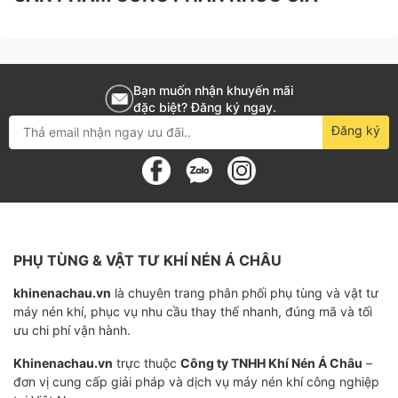
máy nén khí
Trên thị trường hiện nay có nhiều đơn vị cung cấp lọc
tách dầu INGERSOLL RAND 92062132. Tuy nhiên, để
Bạn muốn nhận khuyến mãi
chọn được lọc tách dầu có lợi cho máy nén khí, máy
đặc biệt? Đăng ký ngay.
hoạt động hiệu quả ổn định thì bạn phải chọn đơn vị
Đăng ký
cung cấp uy tín, có thể hướng dẫn cho bạn cách sử
dụng và bảo dưỡng chuyên nghiệp nhất.
- KHÍ NÉN Á CHÂU tự hào là đơn vị cung cấp lọc tách
dầu máy nén khí chính hãng, giá tốt hiện nay. Chúng
tôi sở hữu đội ngũ chuyên gia - kỹ thuật tay nghề cao,
PHỤ TÙNG & VẬT TƯ KHÍ NÉN Á CHÂU
sẵn sàng đồng hành cùng bạn mỗi khi cần.
khinenachau.vn
là chuyên trang phân phối phụ tùng và vật tư
máy nén khí, phục vụ nhu cầu thay thế nhanh, đúng mã và tối
- KHÍ NÉN Á CHÂU luôn có những giải pháp tư vấn sử
ưu chi phí vận hành.
dụng, thay thế và cải thiện hệ thống máy nén khí tiết
Khinenachau.vn
trực thuộc
Công ty TNHH Khí Nén Á Châu
–
kiệm điện, tiết kiệm chi phí sửa chữa.
đơn vị cung cấp giải pháp và dịch vụ máy nén khí công nghiệp