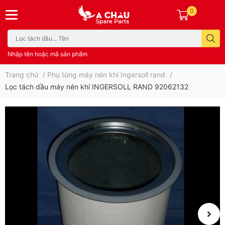
0
Nhập tên hoặc mã sản phẩm
Trang chủ
/
Phụ tùng máy nén khí Ingersoll rand
/
Lọc tách dầu máy nén khí INGERSOLL RAND 92062132