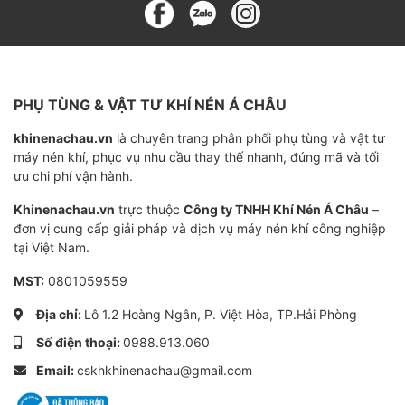
Xuất xứ
Hàn Quốc
Chất liệu
Giấy thủy tinh nhập khẩu
Độ chênh áp
0,25 Mpa
PHỤ TÙNG & VẬT TƯ KHÍ NÉN Á CHÂU
Hàm lượng dầu
3 ppm
khinenachau.vn
là chuyên trang phân phối phụ tùng và vật tư
Hiệu quả
99,99%
máy nén khí, phục vụ nhu cầu thay thế nhanh, đúng mã và tối
ưu chi phí vận hành.
Độ tinh lọc
0,1 micron
Khinenachau.vn
trực thuộc
Công ty TNHH Khí Nén Á Châu
–
Model
AS series, AS302K, ASB series
đơn vị cung cấp giải pháp và dịch vụ máy nén khí công nghiệp
tại Việt Nam.
Tuổi thọ
3000-4000 giờ
MST:
0801059559
Địa chỉ:
Lô 1.2 Hoàng Ngân, P. Việt Hòa, TP.Hải Phòng
Số điện thoại:
0988.913.060
Email:
cskhkhinenachau@gmail.com