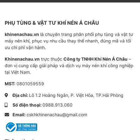
- KHÍ NÉN Á CHÂU luôn có những giải pháp tư vấn sử
dụng, thay thế và cải thiện hệ thống máy nén khí tiết
kiệm điện, tiết kiệm chi phí sửa chữa.
PHỤ TÙNG & VẬT TƯ KHÍ NÉN Á CHÂU
- Chúng tôi có các chính sách chiết khấu giá bán và tư
khinenachau.vn
là chuyên trang phân phối phụ tùng và vật tư
máy nén khí, phục vụ nhu cầu thay thế nhanh, đúng mã và tối
vấn kỹ lưỡng, tìm mua hàng cho các khách hàng thân
ưu chi phí vận hành.
thiết.
Khinenachau.vn
trực thuộc
Công ty TNHH Khí Nén Á Châu
–
Hãy liên hệ với phụ trách kinh doanh để nhận báo giá
đơn vị cung cấp giải pháp và dịch vụ máy nén khí công nghiệp
tại Việt Nam.
lọc tách dầu máy nén khí Kyungwon AS251 với nhiều
ưu đãi đặc biệt áp dụng riêng.
MST:
0801059559
>>> Bạn là quản lý, kĩ thuật vận hành đừng quên kết
Địa chỉ:
Lô 1.2 Hoàng Ngân, P. Việt Hòa, TP.Hải Phòng
nối, tương tác Hotline, Zalo, Facebook của Á
Số điện thoại:
0988.913.060
CHÂU tạo kênh liên lạc thông suốt, để nhận tài liệu
Email:
cskhkhinenachau@gmail.com
hướng dẫn sử dụng, cẩm nang sử dụng máy nén
khí.
Đặc biệt nhận hướng dẫn xử lý sự cố, hư hỏng
máy nén
khi cần.