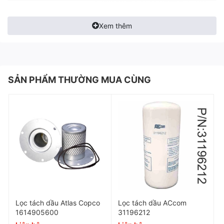
Xem thêm
SẢN PHẨM THƯỜNG MUA CÙNG
Lọc tách dầu Atlas Copco
Lọc tách dầu ACcom
1614905600
31196212
Thông số kỹ thuật