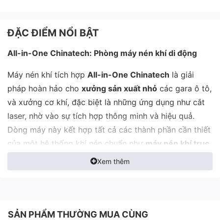
ĐẶC ĐIỂM NỔI BẬT
All-in-One Chinatech: Phòng máy nén khí di động
Máy nén khí tích hợp
All-in-One Chinatech
là giải
pháp hoàn hảo cho
xưởng sản xuất nhỏ
các gara ô tô,
và xưởng cơ khí, đặc biệt là những ứng dụng như cắt
laser, nhờ vào sự tích hợp thông minh và hiệu quả.
Dòng máy này kết hợp tất cả các thành phần cần thiết
của một hệ thống khí nén chuẩn như
máy nén khí trục
vít, bình tích khí, máy sấy khí và bộ lọc khí
trong một
Xem thêm
thiết bị duy nhất, giúp bạn tiết kiệm tối đa không gian
và chi phí lắp đặt.
Lợi ích nổi bật của máy nén khí All-in-One
SẢN PHẨM THƯỜNG MUA CÙNG
Chinatech: