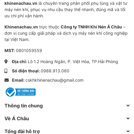
khinenachau.vn
là chuyên trang phân phối phụ tùng và vật tư
dưỡng
định kỳ, giúp người dùng chủ động trong việc
máy nén khí, phục vụ nhu cầu thay thế nhanh, đúng mã và tối
bảo trì và đảm bảo tuổi thọ dài lâu cho máy nén khí.
ưu chi phí vận hành.
Máy cũng có tính năng
hẹn giờ bật/tắt
trong tuần, phù
Khinenachau.vn
trực thuộc
Công ty TNHH Khí Nén Á Châu
–
hợp cho các xưởng sản xuất có lịch làm việc cố định.
đơn vị cung cấp giải pháp và dịch vụ máy nén khí công nghiệp
tại Việt Nam.
Phạm vi công suất đa dạng – Tùy chỉnh
theo nhu cầu
MST:
0801059559
Máy nén khí All-in-One Chinatech có dải công suất từ
Địa chỉ:
Lô 1.2 Hoàng Ngân, P. Việt Hòa, TP.Hải Phòng
7.5kW đến 22kW
, phù hợp với nhiều loại hình sản xuất
Số điện thoại:
0988.913.060
từ nhỏ đến vừa, từ các gara ô tô, xưởng sản xuất nhỏ,
Email:
cskhkhinenachau@gmail.com
cho đến xưởng cơ khí cắt laser. Với khả năng cung cấp
khí nén ổn định và hiệu quả, đây là
giải pháp thay thế
hoàn hảo
cho các dòng máy piston truyền thống, với
Thông tin chung
hiệu suất cao hơn và mức tiêu thụ năng lượng thấp
Về Á Châu
hơn.
Tổng đài hỗ trợ
Máy nén khí
All-in-One Chinatech
là lựa chọn lý