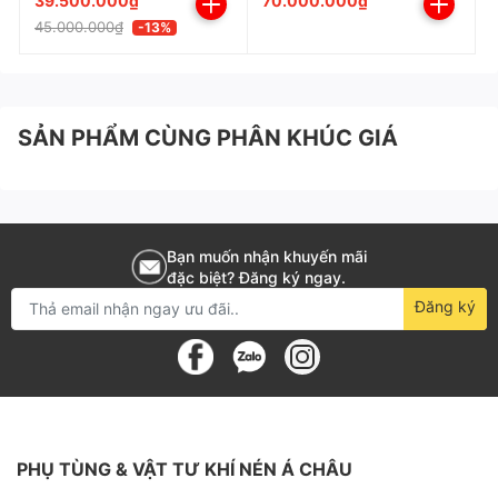
39.500.000₫
70.000.000₫
động khi cần thiết, giúp tiết kiệm điện năng và giảm
45.000.000₫
-13%
hao mòn cho các thiết bị. Đặc biệt, tính năng này đảm
bảo máy luôn vận hành ở mức tối ưu, phù hợp với lưu
lượng khí nén tiêu thụ tại thời điểm cụ thể.
SẢN PHẨM CÙNG PHÂN KHÚC GIÁ
5. Bảo vệ toàn diện, theo dõi lịch sử sự cố
Máy nén khí Chinatech tích hợp
hệ thống bảo vệ toàn
diện
, giúp bảo vệ máy trước các sự cố phổ biến như
quá nhiệt, quá áp
, đảm bảo tuổi thọ và độ bền của
Bạn muốn nhận khuyến mãi
máy. Bên cạnh đó, hệ thống còn cho phép
theo dõi
đặc biệt? Đăng ký ngay.
Đăng ký
lịch sử lỗi
và giám sát chế độ hoạt động của máy, giúp
bạn dễ dàng quản lý và khắc phục các vấn đề một
cách nhanh chóng.
6. Nhắc nhở bảo dưỡng tự động, tiện lợi
Để đảm bảo máy luôn vận hành hiệu quả, hệ thống
PHỤ TÙNG & VẬT TƯ KHÍ NÉN Á CHÂU
điều khiển thông minh của máy sẽ
nhắc nhở lịch bảo