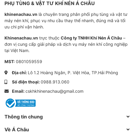
PHỤ TÙNG & VẬT TƯ KHÍ NÉN Á CHÂU
khinenachau.vn
là chuyên trang phân phối phụ tùng và vật tư
Hộp điện năng gắn trên một lớp phủ epoxy 50
máy nén khí, phục vụ nhu cầu thay thế nhanh, đúng mã và tối
hoặc 90l để lưu trữ không khí sạch không dầu.
ưu chi phí vận hành.
Tùy chọn: Bao gồm bộ bánh xe, máy sấy khô,
Khinenachau.vn
trực thuộc
Công ty TNHH Khí Nén Á Châu
–
đơn vị cung cấp giải pháp và dịch vụ máy nén khí công nghiệp
đầu thu mạ kẽm, bệ hẹn giờ cổng điện tử, van
tại Việt Nam.
điện tử, cáp và phích cắm.
MST:
0801059559
Thông số kỹ thuật:
Địa chỉ:
Lô 1.2 Hoàng Ngân, P. Việt Hòa, TP.Hải Phòng
Số điện thoại:
0988.913.060
Cam kết:
Email:
cskhkhinenachau@gmail.com
Bảo hành máy và động cơ trong vòng 12 tháng.
Đổi trả miễn phí trong vòng 7 ngày đầu nếu phát
hiện lỗi do nhà sản xuất.
Thông tin chung
Miễn phí vận chuyển.
Về Á Châu