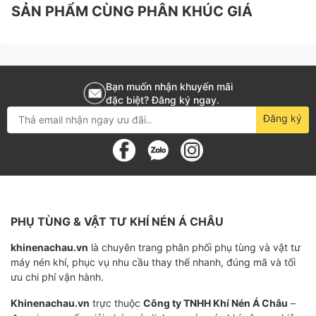
SẢN PHẨM CÙNG PHÂN KHÚC GIÁ
- Sử dụng để kiểm soát dòng chảy nước thải, làm tăng
lượng oxi trong sự tuần hoàn nước và làm thay đổi
chất lượng nước.
- Làm sạch bụi, khí nén để xì khô sau khi rửa xe máy,
Bạn muốn nhận khuyến mãi
đặc biệt? Đăng ký ngay.
xe ô tô, bơm hơi bánh xe. Sử dụng máy để tạo khí nén
Đăng ký
tác động súng sơn hoặc các thiết bị khác, dùng trong
cứu hộ.
- Dùng trong điều chỉnh đường ray xe lửa, điều khiển
tự động hóa tàu điện ngầm, điều khiển máy móc, thiết
bị trên tàu.
PHỤ TÙNG & VẬT TƯ KHÍ NÉN Á CHÂU
- Dùng để thông gió, làm hoạt động các thiết bị dùng
khinenachau.vn
là chuyên trang phân phối phụ tùng và vật tư
máy nén khí, phục vụ nhu cầu thay thế nhanh, đúng mã và tối
khí để thăm dò độ sâu.
ưu chi phí vận hành.
- Dùng để khử trùng, nhiều thiết bị y tế hiện nay đều
Khinenachau.vn
trực thuộc
Công ty TNHH Khí Nén Á Châu
–