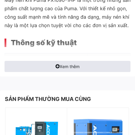
phẩm chất lượng cao của Puma. Với thiết kế nhỏ gọn,
công suất mạnh mẽ và tính năng đa dạng, máy nén khí
này là một lựa chọn tuyệt vời cho các đơn vị sản xuất.
Thông số kỹ thuật
Model
PX20100
Xem thêm
Công suất:
1,5kW - 2Hp
Lưu lượng(l/phút):
300
Điện áp sử dụng:
220V
SẢN PHẨM THƯỜNG MUA CÙNG
Tốc độ quay Puly đầu nén(V/phút):
850
Số xi lanh đầu nén:
2
Áp lực làm việc(kg/cm2):
8