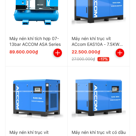
Áp lực tối đa(kg/cm2):
10
Dung tích bình chứa(l):
100
Kích thước(mm):
1007 x 490 x 850
Máy nén khí tích hợp 07-
Máy nén khí trục vít
Trọng lượng(kg):
97
13bar ACCOM ASA Series
ACcom EAS10A - 7.5KW
(10HP)
Xuất xứ:
Trung Quốc
89.600.000₫
22.500.000₫
27.000.000₫
-17%
Ghi chú về máy nén khí Puma
Trung Quốc
- Máy nén khí Trung Quốc Puma
PX20100
được trang
bị đầy đủ với :
Các bộ lọc tháo rời dễ dàng để vệ sinh
Máy nén khí trục vít
Máy nén khí trục vít có dầu
Dây truyền động loại V-belts