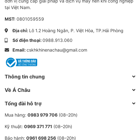
dùng máy nén khí để hoạt động.
đơn vị cung cấp giải pháp và dịch vụ máy nén khí công nghiệp
tại Việt Nam.
- Lên men, vận chuyển hóa chất, quá trình vận chuyển
MST:
0801059559
và sản xuất hạt nhựa PET
Địa chỉ:
Lô 1.2 Hoàng Ngân, P. Việt Hòa, TP.Hải Phòng
- Đóng gói , vận chuyển và sản xuất thuốc kháng sinh,
Số điện thoại:
0988.913.060
đẩy nhanh quá trình sấy. Cung cấp oxi sấy khô nguyên
Email:
cskhkhinenachau@gmail.com
liệu, thiết bị y tế, dùng để phun rửa vỏ thuốc,...
- Tạo áp lực lên súng phu sơn, điều khiển tự động hóa,
vệ sinh làm sạch bụi. Dùng trong in ấn, nấu chảy kim
Thông tin chung
loại,....
Về Á Châu
Chính sách mua hàng tại Khí Nén
Tổng đài hỗ trợ
Á Châu
Mua hàng:
0983 979 706
(08–20h)
- Máy nén khí Puma
PX20100
là hàng mới 100%
Kỹ thuật:
0969 371 771
(08–20h)
Bảo hành:
0961 698 256
(08–20h)
- Được bảo hành: 12 tháng