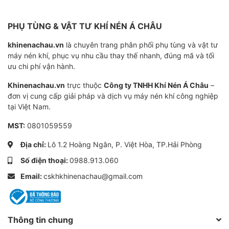
PHỤ TÙNG & VẬT TƯ KHÍ NÉN Á CHÂU
khinenachau.vn
là chuyên trang phân phối phụ tùng và vật tư
máy nén khí, phục vụ nhu cầu thay thế nhanh, đúng mã và tối
ưu chi phí vận hành.
Tiết kiệm năng lượng
Khinenachau.vn
trực thuộc
Công ty TNHH Khí Nén Á Châu
–
Van điện từ được điều khiển hẹn giờ tránh tổn thất
đơn vị cung cấp giải pháp và dịch vụ máy nén khí công nghiệp
không khí không cần thiết, giảm áp suất trong mạng
tại Việt Nam.
không khí.
MST:
0801059559
Địa chỉ:
Lô 1.2 Hoàng Ngân, P. Việt Hòa, TP.Hải Phòng
Số điện thoại:
0988.913.060
Email:
cskhkhinenachau@gmail.com
Động cơ bơm dầu
Thông tin chung
Áp dụng động cơ bơm dầu riêng lẻ để đảm bảo áp