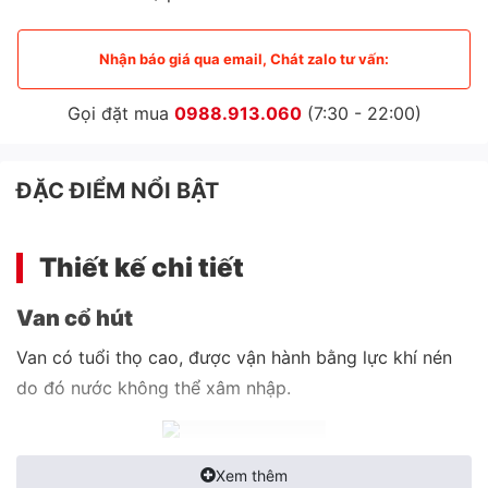
Nhận báo giá qua email, Chát zalo tư vấn:
Gọi đặt mua
0988.913.060
(7:30 - 22:00)
ĐẶC ĐIỂM NỔI BẬT
Thiết kế chi tiết
Van cổ hút
Van có tuổi thọ cao, được vận hành bằng lực khí nén
do đó nước không thể xâm nhập.
Chịu đựng nhiệt độ môi trường cao
Xem thêm