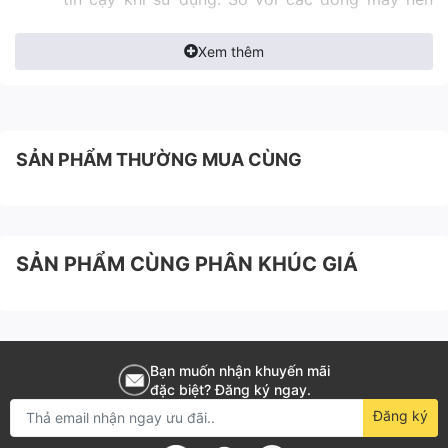
khí không dầu 1 cấp khác thì máy nén khí không
Xem thêm
dầu Kobelco FE series tiết kiệm được từ 9 -
34%.
Tất cả các dòng máy nén khí không dầu của
Kobelco đều được thiết kế với hai cấp nén. Cấp
SẢN PHẨM THƯỜNG MUA CÙNG
nén thứ nhất nén từ áp không khí thường lên 3
bar, sau đó cấp nén thứ hai nén từ 3 bar đến 7
bar hoặc 9.5 bar:
SẢN PHẨM CÙNG PHÂN KHÚC GIÁ
Tuổi thọ buồng nén, trục vít cao hơn so với loại
1 cấp nén. Bởi chia ra 2 cấp nén giúp cho tỉ số
nén thấp đi sẽ làm giảm việc ăn mòn cặp trục
vít hoặc sinh nhiệt quá cao trong buồng nén.
Bạn muốn nhận khuyến mãi
đặc biệt? Đăng ký ngay.
Máy chạy ổn định hơn, bền hơn.
Đăng ký