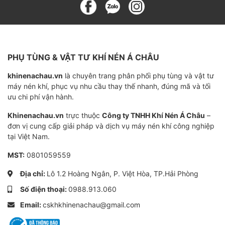
Tiết kiệm điện năng.
Máy nén khí không dầu Kobelco FE540( 45kW) làm ví
dụ để so sánh điện năng với máy nén khí không dầu 1
cấp cùng công suất. Mỗi năm máy nén khí không dầu
PHỤ TÙNG & VẬT TƯ KHÍ NÉN Á CHÂU
2 cấp của Kobelco tiết kiệm được 750.000 Yên ( tương
khinenachau.vn
là chuyên trang phân phối phụ tùng và vật tư
đương với 154 triệu đồng). Ngoài ra máy nén khí
máy nén khí, phục vụ nhu cầu thay thế nhanh, đúng mã và tối
không dầu Kobelco FE giảm được 28 t-CO2/kWh, giảm
ưu chi phí vận hành.
ô nhiễm môi trường.
Khinenachau.vn
trực thuộc
Công ty TNHH Khí Nén Á Châu
–
đơn vị cung cấp giải pháp và dịch vụ máy nén khí công nghiệp
Quạt làm mát biến tần ( Inverter)
tại Việt Nam.
Máy nén khí không dầu Kobelco FE series được
MST:
0801059559
trang bị quạt làm mát sử dụng biến tần để điều
Địa chỉ:
Lô 1.2 Hoàng Ngân, P. Việt Hòa, TP.Hải Phòng
khiển tốc độ quạt giúp tiết kiệm điện năng hơn
Số điện thoại:
0988.913.060
nữa.
Email:
cskhkhinenachau@gmail.com
Số vòng quay của quạt tỉ lệ thuận với nhiệt độ