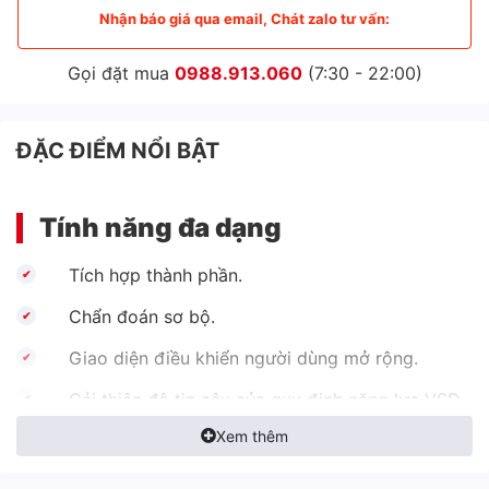
Nhận báo giá qua email, Chát zalo tư vấn:
Gọi đặt mua
0988.913.060
(7:30 - 22:00)
ĐẶC ĐIỂM NỔI BẬT
Tính năng đa dạng
Tích hợp thành phần.
Chẩn đoán sơ bộ.
Giao diện điều khiển người dùng mở rộng.
Cải thiện độ tin cậy của quy định năng lực VSD.
Xem thêm
Cải tiến kỹ thuật âm thanh.