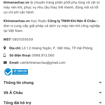
khinenachau.vn
là chuyên trang phân phối phụ tùng và vật tư
cùng trong trường hợp mất điện.
máy nén khí, phục vụ nhu cầu thay thế nhanh, đúng mã và tối
ưu chi phí vận hành.
Cải thiện môi trường làm việc
Khinenachau.vn
trực thuộc
Công ty TNHH Khí Nén Á Châu
–
đơn vị cung cấp giải pháp và dịch vụ máy nén khí công nghiệp
Hoạt động thầm lặng thấp đến 65 dBA cho phép
tại Việt Nam.
cài đặt gần điểm sử dụng hơn, giảm chi phí và
MST:
0801059559
đảm bảo môi trường làm việc tốt hơn, an toàn
Địa chỉ:
Lô 1.2 Hoàng Ngân, P. Việt Hòa, TP.Hải Phòng
hơn
Số điện thoại:
0988.913.060
Hệ thống không khí toàn phần
Email:
cskhkhinenachau@gmail.com
tùy chọn (TAS)
Thông tin chung
Làm sạch, làm khô không khí trong một gói duy
nhất giúp giảm thiểu chi phí lắp đặt, không gian
Về Á Châu
và tính năng cải thiện chất lượng không khí ISO.
Tổng đài hỗ trợ
Tiếng ồn đẳng cấp thế giới chỉ ở mức 65 db (A).