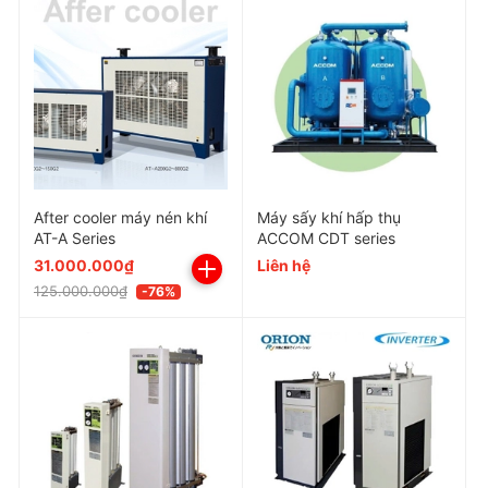
Nhiệt độ môi trường
2~40 ºC
Series
Ga lạnh
R-134a / R-410a / R-22
Kyungwon KWD Series là dòng máy sấy khí tác nhân
lạnh được thiết kế để loại bỏ hơi ẩm trong khí nén,
giúp bảo vệ hệ thống khí nén và nâng cao chất lượng
sản phẩm. Sản phẩm được sản xuất theo tiêu chuẩn
chất lượng cao của Kyungwon, thương hiệu uy tín đến
After cooler máy nén khí
Máy sấy khí hấp thụ
từ Hàn Quốc, đảm bảo độ bền và hiệu suất ổn định
AT-A Series
ACCOM CDT series
31.000.000₫
Liên hệ
trong môi trường công nghiệp.
125.000.000₫
-76%
Hiệu suất làm lạnh cao: KWD Series được trang
bị hệ thống làm lạnh tiên tiến, đảm bảo khả năng
làm khô khí nén đến điểm sương yêu cầu một
cách nhanh chóng và hiệu quả.
Vận hành ổn định, độ bền cao: Thiết kế chắc