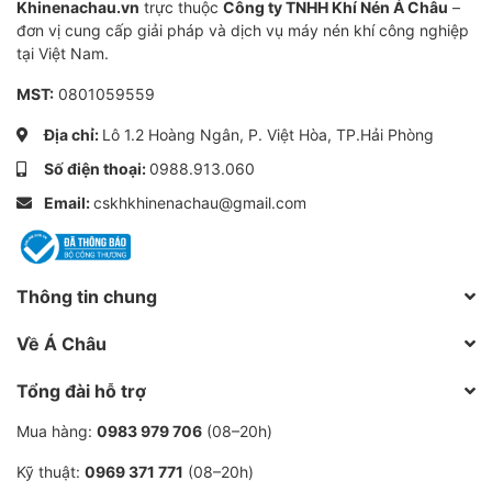
Hỗ trợ kỹ thuật 247
Khinenachau.vn
trực thuộc
Công ty TNHH Khí Nén Á Châu
–
đơn vị cung cấp giải pháp và dịch vụ máy nén khí công nghiệp
Máy sấy khí tác nhân lạnh Kyungwon KWD Series là
tại Việt Nam.
giải pháp sấy khô khí nén hiệu quả, tiết kiệm năng
MST:
0801059559
lượng và đáng tin cậy cho mọi hệ thống khí nén. Mua
Địa chỉ:
Lô 1.2 Hoàng Ngân, P. Việt Hòa, TP.Hải Phòng
ngay sản phẩm chính hãng tại ACCOM để trải nghiệm
chất lượng vượt trội và dịch vụ chuyên nghiệp!
Số điện thoại:
0988.913.060
Email:
cskhkhinenachau@gmail.com
Mã SKU
RD00012
Thông tin chung
Loại sản phẩm
Máy sấy khí tác nhân lạnh
Về Á Châu
Tên sản phẩm
KWD series
Tổng đài hỗ trợ
Mua hàng:
0983 979 706
(08–20h)
Thương hiệu
Kyungwon
Kỹ thuật:
0969 371 771
(08–20h)