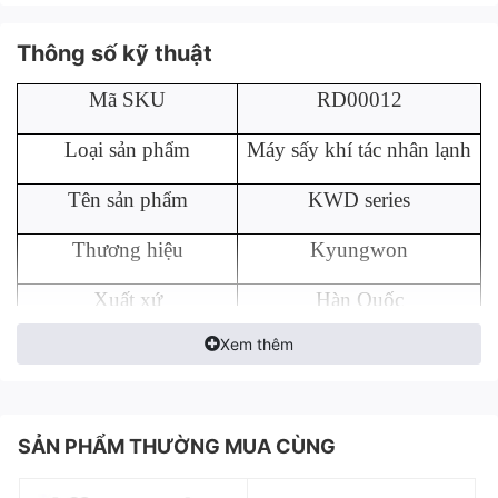
Thông số kỹ thuật
Mã SKU
RD00012
Loại sản phẩm
Máy sấy khí tác nhân lạnh
Tên sản phẩm
KWD series
Thương hiệu
Kyungwon
Xuất xứ
Hàn Quốc
Xem thêm
Điểm sương
2~10 ºC
Lưu lượng
1~25m/3phút
Ưu điểm nổi bật của máy sấy khí
SẢN PHẨM THƯỜNG MUA CÙNG
Nhiệt độ đầu vào
4~50 ºC
tác nhân lạnh Kyungwon KWD