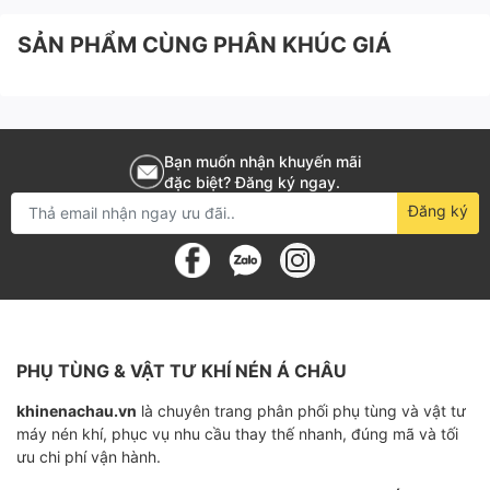
Thông số kỹ thuật máy sấy khí
SẢN PHẨM CÙNG PHÂN KHÚC GIÁ
tác nhân lạnh Kyungwon KWD
Series
Bạn muốn nhận khuyến mãi
đặc biệt? Đăng ký ngay.
Đăng ký
Cam kết khi mua máy sấy khí
Kyungwon KWD Series tại
ACCOM
Hàng chính hãng
PHỤ TÙNG & VẬT TƯ KHÍ NÉN Á CHÂU
Giá cạnh tranh
khinenachau.vn
là chuyên trang phân phối phụ tùng và vật tư
máy nén khí, phục vụ nhu cầu thay thế nhanh, đúng mã và tối
Bảo hành dài hạn
ưu chi phí vận hành.