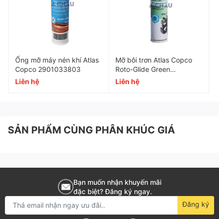
Ống mỡ máy nén khí Atlas
Mỡ bôi trơn Atlas Copco
Copco 2901033803
Roto-Glide Green
2908851400 400gr
Liên hệ
Liên hệ
SẢN PHẨM CÙNG PHÂN KHÚC GIÁ
Bạn muốn nhận khuyến mãi
đặc biệt? Đăng ký ngay.
Đăng ký