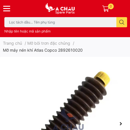
0
Nhập tên hoặc mã sản phẩm
Trang chủ
/
Mỡ bôi trơn đặc chủng
/
Mỡ máy nén khí Atlas Copco 2892610020