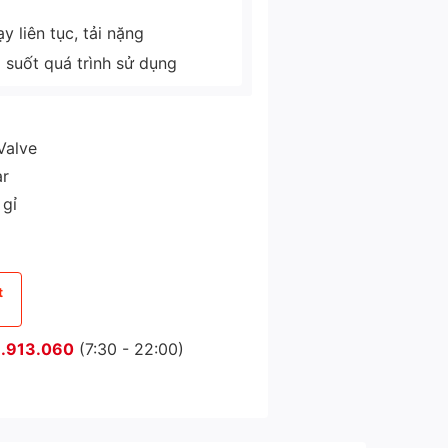
 liên tục, tải nặng
g suốt quá trình sử dụng
Valve
ar
 gỉ
t
.913.060
(7:30 - 22:00)