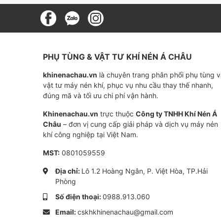
Được sản xuất và kiểm định theo các
PHỤ TÙNG & VẬT TƯ KHÍ NÉN Á CHÂU
khinenachau.vn
là chuyên trang phân phối phụ tùng 
vật tư máy nén khí, phục vụ nhu cầu thay thế nhanh,
đúng mã và tối ưu chi phí vận hành.
Khinenachau.vn
trực thuộc
Công ty TNHH Khí Nén Á
Châu
– đơn vị cung cấp giải pháp và dịch vụ máy nén
khí công nghiệp tại Việt Nam.
MST:
0801059559
Địa chỉ:
Lô 1.2 Hoàng Ngân, P. Việt Hòa, TP.Hải
Phòng
Số điện thoại:
0988.913.060
Email:
cskhkhinenachau@gmail.com