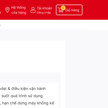
Hệ thống
Tài khoản
0
Giỏ hàng
0
cửa hàng
Đăng nhập
a
del & điều kiện vận hành
g suốt quá trình sử dụng
ì, hạn chế dừng máy không kế