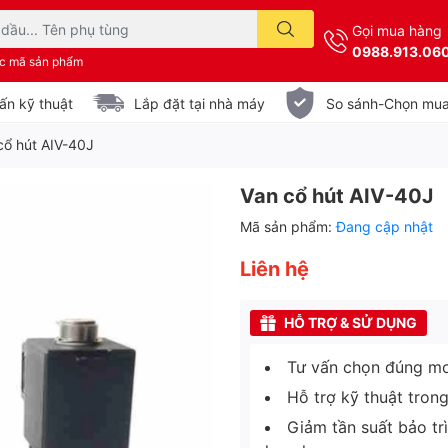
Gọi mua hàng
0988.913.06
ặc mã sản phẩm
ấn kỹ thuật
Lắp đặt tại nhà máy
So sánh-Chọn mu
cổ hút AIV-40J
Van cổ hút AIV-40J
Mã sản phẩm:
Đang cập nhật
Liên hệ
HỖ TRỢ & SỬ DỤNG
Tư vấn chọn đúng mo
Hỗ trợ kỹ thuật tron
Giảm tần suất bảo tr