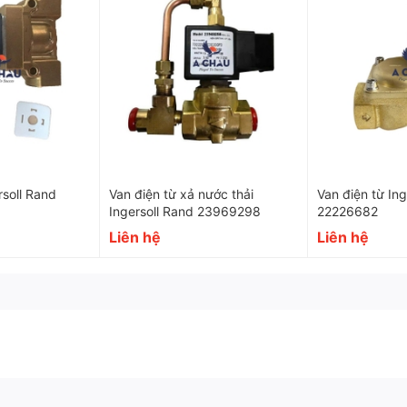
Max 100 độ C
Thép không gỉ, đồng tha
rsoll Rand
Van điện từ xả nước thải
Van điện từ Ing
Ingersoll Rand 23969298
22226682
trội
Liên hệ
Liên hệ
ược sử dụng để kiểm soát các quá trình dòng chảy của các 
.
ưu lượng. Được thiết kế trong môi trường áp suất và nhiệt đ
i gian dài.