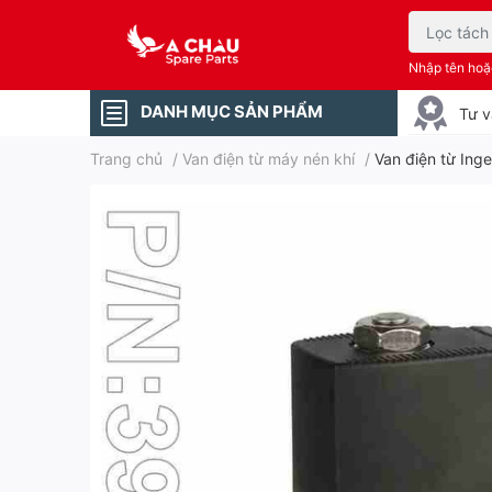
Nhập tên ho
DANH MỤC SẢN PHẨM
Tư v
Trang chủ
/
Van điện từ máy nén khí
/
Van điện từ Ing