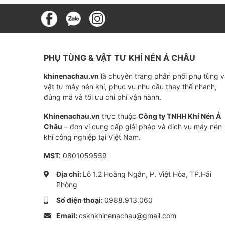
Thiết kế chống ăn mòn và chống thấ
PHỤ TÙNG & VẬT TƯ KHÍ NÉN Á CHÂU
khinenachau.vn
là chuyên trang phân phối phụ tùng 
vật tư máy nén khí, phục vụ nhu cầu thay thế nhanh,
đúng mã và tối ưu chi phí vận hành.
Khinenachau.vn
trực thuộc
Công ty TNHH Khí Nén Á
Châu
– đơn vị cung cấp giải pháp và dịch vụ máy nén
khí công nghiệp tại Việt Nam.
MST:
0801059559
Địa chỉ:
Lô 1.2 Hoàng Ngân, P. Việt Hòa, TP.Hải
Phòng
Số điện thoại:
0988.913.060
Email:
cskhkhinenachau@gmail.com