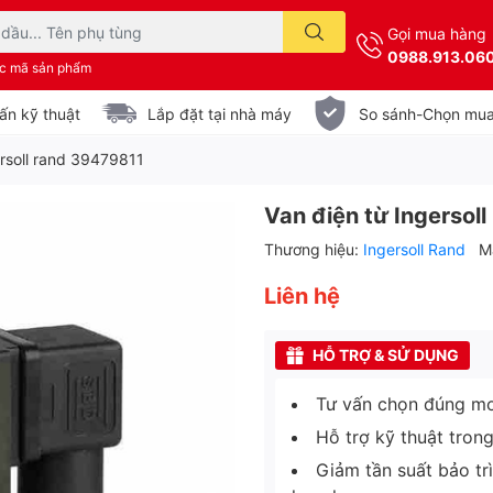
Gọi mua hàng
0988.913.06
ặc mã sản phẩm
ấn kỹ thuật
Lắp đặt tại nhà máy
So sánh-Chọn mu
ersoll rand 39479811
Van điện từ Ingersol
Thương hiệu:
Ingersoll Rand
M
Liên hệ
HỖ TRỢ & SỬ DỤNG
Tư vấn chọn đúng mo
Hỗ trợ kỹ thuật tron
Giảm tần suất bảo tr