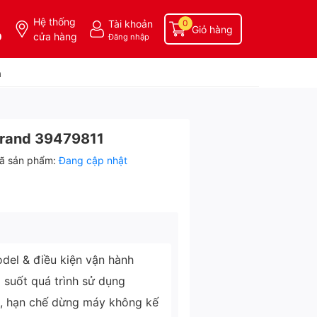
Hệ thống
Tài khoản
0
Giỏ hàng
0
cửa hàng
Đăng nhập
a
l rand 39479811
ã sản phẩm:
Đang cập nhật
del & điều kiện vận hành
g suốt quá trình sử dụng
ì, hạn chế dừng máy không kế