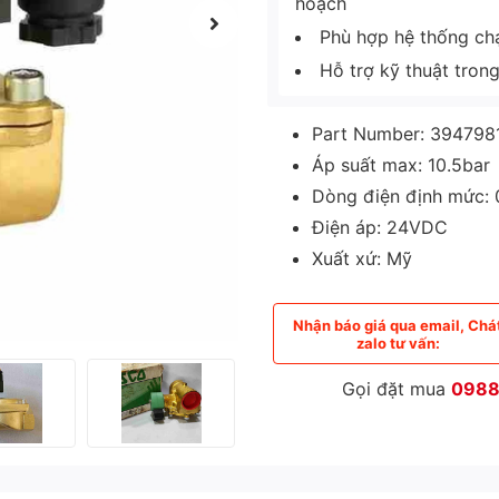
hoạch
Phù hợp hệ thống chạy
Hỗ trợ kỹ thuật tron
Part Number: 394798
Áp suất max: 10.5bar
Dòng điện định mức: 
Điện áp: 24VDC
Xuất xứ: Mỹ
Nhận báo giá qua email, Chá
zalo tư vấn:
Gọi đặt mua
0988