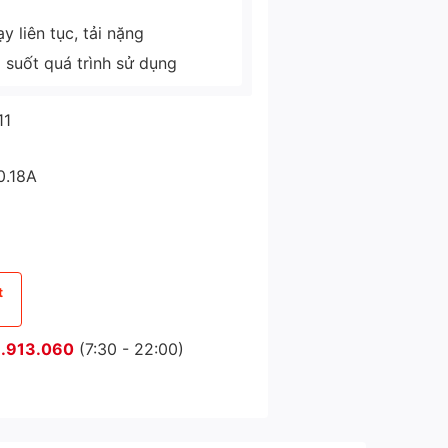
 liên tục, tải nặng
g suốt quá trình sử dụng
11
0.18A
t
.913.060
(7:30 - 22:00)