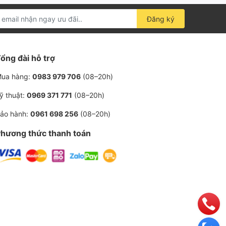
Đăng ký
ổng đài hỗ trợ
ua hàng:
0983 979 706
(08–20h)
ỹ thuật:
0969 371 771
(08–20h)
ảo hành:
0961 698 256
(08–20h)
hương thức thanh toán