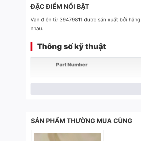
ĐẶC ĐIỂM NỔI BẬT
Van điện từ 39479811 được sản xuất bởi hãng 
nhau.
Thông số kỹ thuật
Part Number
Áp suất max
Dòng điện định mức
SẢN PHẨM THƯỜNG MUA CÙNG
Điện áp