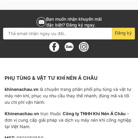
nguyên nhân thường gặp trong khí nén xử dụng có
dầu, máy nén bị hao dầu đường khí nén
Bạn muốn nhận khuyến mãi
đặc biệt? Đăng ký ngay.
Lắp trên đường Bypass
Đăng ký
Van lúc này có chức năng nối tắt qua miệng van cổ
hút. Nó có chức năng cho một lượng khí nhỏ đi tắt qua
van cổ hút nhằm tạo áp suất nén đủ để tuần hoàn dầu
trong chế độ không tải của máy nén khí trục vít ngâm
PHỤ TÙNG & VẬT TƯ KHÍ NÉN Á CHÂU
dầu. Nhưng nó không quá lớn tạo áp suất không tải
cao tiêu tốn điện năng. Van một chiều hồi dầu sẽ chặn
khinenachau.vn
là chuyên trang phân phối phụ tùng và vật tư
máy nén khí, phục vụ nhu cầu thay thế nhanh, đúng mã và tối
không cho dầu đi ngược từ trong buồng nén ra miệng
ưu chi phí vận hành.
cổ hút (vị trí gắn lọc gió). Van này được nắp rời hoặc
Khinenachau.vn
trực thuộc
Công ty TNHH Khí Nén Á Châu
–
tích hợp bên trong cụm van cổ hút.
đơn vị cung cấp giải pháp và dịch vụ máy nén khí công nghiệp
tại Việt Nam.
Nó cũng thường là nguyên nhân rò rỉ dầu cổ hút lượng
nhỏ khi dừng máy.
MST:
0801059559