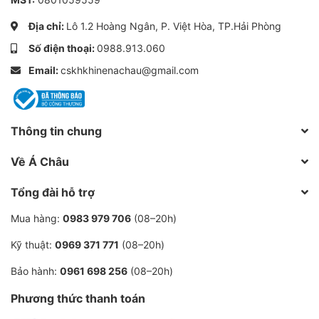
Địa chỉ:
Lô 1.2 Hoàng Ngân, P. Việt Hòa, TP.Hải Phòng
Bảo dưỡng thay thế Van hồi dầu
Số điện thoại:
0988.913.060
Van hồi dầu cần được vệ sinh lưới lọc trong kì bảo
Email:
cskhkhinenachau@gmail.com
dưỡng, Thay Oring, KIT khi đến định kì. Với một số
hãng máy nén khí van này cần được tra mỡ do nằm tại
ví trí nóng và cơ cấu xi lanh, piston chặn dầu không
Thông tin chung
tiếp súc với dầu bôi trơn khô và chai roăng cao su.
Về Á Châu
Liên hệ chuyên gia máy nén khí
Tổng đài hỗ trợ
Bạn có thể xem thêm phân tích kĩ thuật, hướng
Mua hàng:
0983 979 706
(08–20h)
dẫn sửa chữa thay thế với van hồi dầu trên chuyên
Kỹ thuật:
0969 371 771
(08–20h)
mục góc kĩ thuật. Hoặc liên hệ trực tiếp tới kĩ thuật
viên của Á Châu để được hỗ trợ
Bảo hành:
0961 698 256
(08–20h)
Phương thức thanh toán
Tư vấn bán hàng:
0964 744 392
-|-