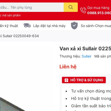
Gọi mua hàng
0988.913.06
ặc mã sản phẩm
ấn kỹ thuật
Lắp đặt tại nhà máy
So sánh-Chọn mu
xì Sullair 02250049-634
Van xả xì Sullair 0
Thương hiệu:
Sullair
Mã sản p
Liên hệ
HỖ TRỢ & SỬ DỤNG
Tư vấn chọn đúng mo
Hỗ trợ kỹ thuật tron
Giảm tần suất bảo tr