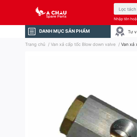
Nhập tên ho
DANH MỤC SẢN PHẨM
Tư v
Trang chủ
/
Van xả cấp tốc Blow down valve
/
Van xả 