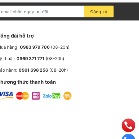
Đăng ký
ổng đài hỗ trợ
ua hàng:
0983 979 706
(08–20h)
ỹ thuật:
0969 371 771
(08–20h)
ảo hành:
0961 698 256
(08–20h)
hương thức thanh toán