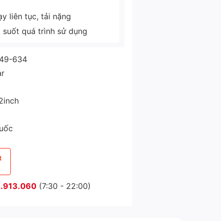
 liên tục, tải nặng
g suốt quá trình sử dụng
049-634
ar
2inch
Quốc
t
.913.060
(7:30 - 22:00)