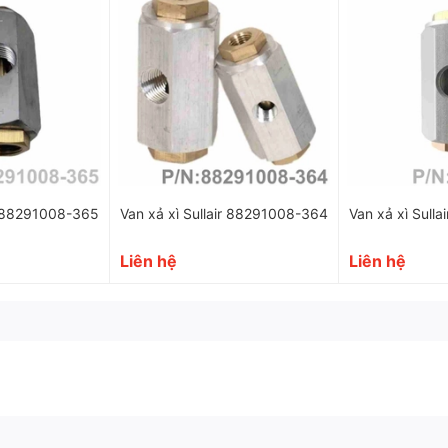
h bền vững và độ bền cao trong quá trình sử dụng.
xả nước và tạp chất ra khỏi hệ thống, giúp giảm thiểu sự 
g, giúp giảm thiểu thời gín bảo trì và tiết kiệm chi phí.
 quả, giúp tăng độ ổn định và tuổi thọ của hệ thống.
 Sullair 88291008-365
Van xả xì Sullair 88291008-364
Van xả xì Sull
Liên hệ
Liên hệ
r 02250049-634 tại Khí Nén Á Châu