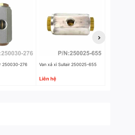
cố và đảm bảo sự hoạt động liên tục của hệ
air 250030-276
Van xả xì Sullair 250025-655
Van xả xì Su
Liên hệ
Liên hệ