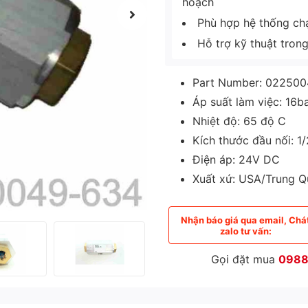
hoạch
Phù hợp hệ thống chạy
Hỗ trợ kỹ thuật tron
Part Number: 02250
Áp suất làm việc: 16b
Nhiệt độ: 65 độ C
Kích thước đầu nối: 1/
Điện áp: 24V DC
Xuất xứ: USA/Trung 
Nhận báo giá qua email, Chá
zalo tư vấn:
Gọi đặt mua
0988