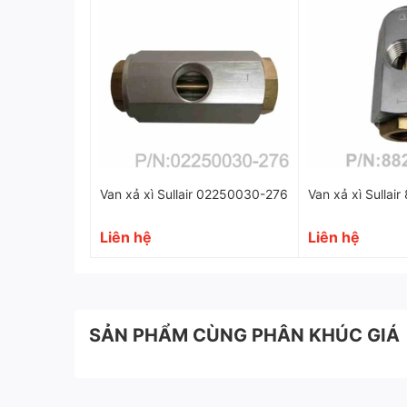
Tính năng vượt trội
Vật liệu chất lượng cao, đảm bảo tín
Được trang bị một cơ chế tự động để 
thống.
Thiết kế đơn giản và dễ dàng vận hanh
Van xả xì Sullair 02250030-276
Có khả năng xả nước và tạp chất hiệu
Van xả xì
Liên hệ
Liên hệ
Vì sao nên mua van xả nước Sullai
SẢN PHẨM CÙNG PHÂN KHÚC GIÁ