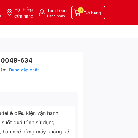
Hệ thống
Tài khoản
0
Giỏ hàng
0
cửa hàng
Đăng nhập
a
2250049-634
hẩm:
Đang cập nhật
del & điều kiện vận hành
g suốt quá trình sử dụng
ì, hạn chế dừng máy không kế