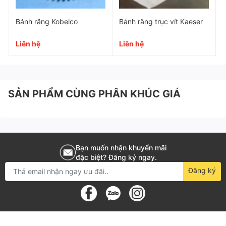
Bánh răng Kobelco
Bánh răng trục vít Kaeser
Mã SKU
GW00005
Liên hệ
Liên hệ
Loại bánh răng
Trục vít
Vật liệu
Thép hợp kim cao cấp
Thương hiệu
Fusheng
SẢN PHẨM CÙNG PHÂN KHÚC GIÁ
Tên tiếng anh
Helical gear
Tốc độ quay
~1485 vòng/phút
Bạn muốn nhận khuyến mãi
Dùng cho
Máy nén trục vít Fusheng
đặc biệt? Đăng ký ngay.
Đăng ký
Xuất xứ
Đài Loan