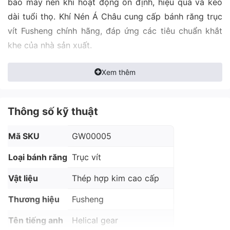
bảo máy nén khí hoạt động ổn định, hiệu quả và kéo
dài tuổi thọ. Khí Nén Á Châu cung cấp bánh răng trục
vít Fusheng chính hãng, đáp ứng các tiêu chuẩn khắt
khe của nhà sản xuất.
Xem thêm
Thông số kỹ thuật
Mã SKU
GW00005
Loại bánh răng
Trục vít
Vật liệu
Thép hợp kim cao cấp
Thương hiệu
Fusheng
Tên tiếng anh
Helical gear