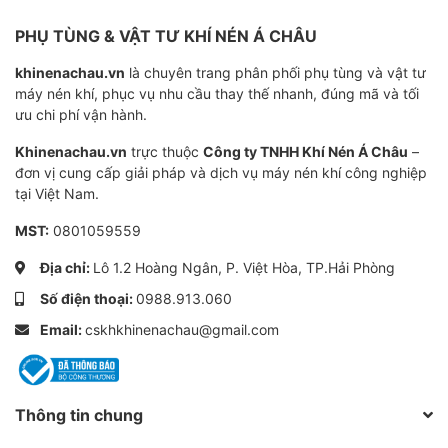
Becker SV 1100/2
PHỤ TÙNG & VẬT TƯ KHÍ NÉN Á CHÂU
khinenachau.vn
là chuyên trang phân phối phụ tùng và vật tư
Xử lý vật liệu: Nâng, di chuyển, và cố định vật
máy nén khí, phục vụ nhu cầu thay thế nhanh, đúng mã và tối
liệu nặng trong các quy trình sản xuất.
ưu chi phí vận hành.
Sản xuất thép và luyện kim: Hỗ trợ các quy trình
Khinenachau.vn
trực thuộc
Công ty TNHH Khí Nén Á Châu
–
hút bụi, thông gió và xử lý khí thải.
đơn vị cung cấp giải pháp và dịch vụ máy nén khí công nghiệp
tại Việt Nam.
Công nghiệp hóa dầu: Vận chuyển và xử lý các
MST:
0801059559
chất lỏng và khí trong môi trường dễ cháy nổ.
Địa chỉ:
Lô 1.2 Hoàng Ngân, P. Việt Hòa, TP.Hải Phòng
Chế biến gỗ quy mô lớn: Hút bụi, vận chuyển
Số điện thoại:
0988.913.060
dăm gỗ và các phế phẩm trong quy trình sản
Email:
xuất gỗ.
cskhkhinenachau@gmail.com
Sản xuất giấy và bột giấy: Hỗ trợ các quy trình
sấy khô, vận chuyển và xử lý nguyên liệu.
Thông tin chung
Hệ thống chân không trung tâm: Cung cấp chân