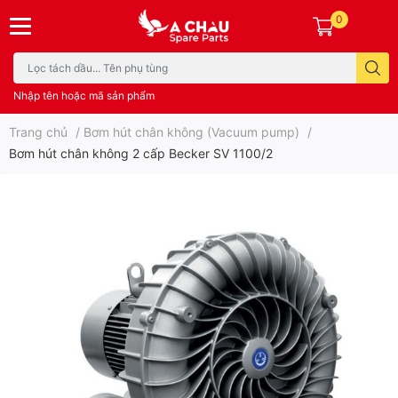
0
Nhập tên hoặc mã sản phẩm
Trang chủ
/
Bơm hút chân không (Vacuum pump)
/
Bơm hút chân không 2 cấp Becker SV 1100/2