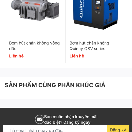
Ngành công nghiệp chế biến gỗ: Hút chân
không trong sản xuất và gia công sản phẩm gỗ.
ACCOM - Đại lý phân phối chính hãng Busch. Liên hệ
Bơm hút chân không vòng
Bơm hút chân không
hotline 0988.913.060 để nhận báo giá và hỗ trợ kỹ
dầu
Quincy QSV series
thuật chi tiết.
Liên hệ
Liên hệ
Mã SKU
MR00034
SẢN PHẨM CÙNG PHÂN KHÚC GIÁ
Chủng loại
Bơm chân không vòng dầu
Dòng sản phẩm
R5 Series
Bạn muốn nhận khuyến mãi
đặc biệt? Đăng ký ngay.
Thương hiệu
Busch
Đăng ký