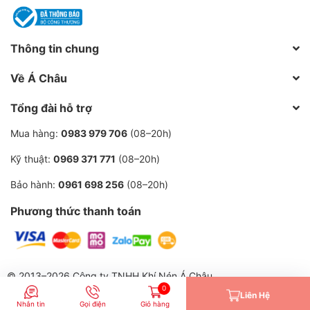
Thông tin chung
Về Á Châu
Tổng đài hỗ trợ
Mua hàng:
0983 979 706
(08–20h)
Kỹ thuật:
0969 371 771
(08–20h)
Bảo hành:
0961 698 256
(08–20h)
Phương thức thanh toán
© 2013–2026 Công ty TNHH Khí Nén Á Châu.
0
Liên Hệ
| Cung cấp bởi
Sapo
Nhắn tin
Gọi điện
Giỏ hàng