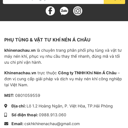
Xuất xứ
Đức
Công suất
Đa dạng (tùy model cụ thể)
PHỤ TÙNG & VẬT TƯ KHÍ NÉN Á CHÂU
Chân không tối đa
Lên đến 0.1 mbar
khinenachau.vn
là chuyên trang phân phối phụ tùng và vật tư
máy nén khí, phục vụ nhu cầu thay thế nhanh, đúng mã và tối
ưu chi phí vận hành.
Khuyến mãi - ưu đãi
Khinenachau.vn
trực thuộc
Công ty TNHH Khí Nén Á Châu
–
Miễn phí tư vấn lắp đặt
đơn vị cung cấp giải pháp và dịch vụ máy nén khí công nghiệp
tại Việt Nam.
Dịch vụ bảo trì trọn đời
MST:
0801059559
Vận chuyển giao hàng toàn quốc
Địa chỉ:
Lô 1.2 Hoàng Ngân, P. Việt Hòa, TP.Hải Phòng
Số điện thoại:
0988.913.060
Email:
cskhkhinenachau@gmail.com