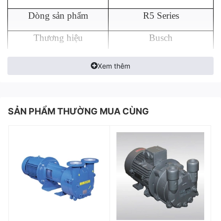
Dòng sản phẩm
R5 Series
Thương hiệu
Busch
Xuất xứ
Đức
Xem thêm
Công suất
Đa dạng (tùy model cụ
thể)
Đặc điểm nổi bật của Busch R5
SẢN PHẨM THƯỜNG MUA CÙNG
Chân không tối đa
Lên đến 0.1 mbar
series
Sử dụng dầu bôi trơn: Hệ thống vòng dầu giúp
làm kín và bôi trơn hiệu quả, đảm bảo mức chân
không ổn định và tăng tuổi thọ bơm.
Độ bền vượt trội: Dòng bơm được chế tạo từ
vật liệu cao cấp, chống mài mòn, vận hành ổn