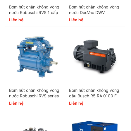
định trong môi trường khắc nghiệt.
Bơm hút chân không vòng
Bơm hút chân không vòng
nước Robuschi RVS 1 cấp
nước DooVac DWV
Thiết kế hiện đại: Dễ dàng bảo trì và thay thế
Liên hệ
Liên hệ
linh kiện, giúp giảm thiểu thời gian ngừng hoạt
động.
Hiệu suất cao: Thích hợp cho các ứng dụng cần
chân không sâu, lưu lượng lớn.
Ứng dụng của Busch R5 series
Ngành thực phẩm: Đóng gói chân không thực
Bơm hút chân không vòng
Bơm hút chân không vòng
phẩm tươi sống và chế biến.
nước Robuschi RVS series
dầu Busch R5 RA 0100 F
Ngành hóa chất: Sử dụng trong các quy trình
Liên hệ
Liên hệ
khử khí và xử lý hóa chất.
Ngành y tế: Cung cấp chân không cho các thiết
bị vô trùng và lưu trữ.