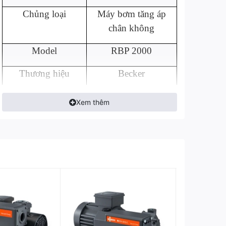
Chủng loại
Máy bơm tăng áp
chân không
Model
RBP 2000
Thương hiệu
Becker
Xuất xứ
Đức
Xem thêm
Công suất
7.5 kW
Lưu lượng
2000 m3/h
Áp suất cuối
0.1 mbar
Điện áp
380-415V, 3 phase,
50Hz
Kích thước
1100 x 850 x 940