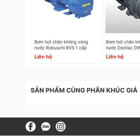
Bơm hút chân không vòng
Bơm hút chân k
nước Robuschi RVS 1 cấp
nước DooVac D
Liên hệ
Liên hệ
SẢN PHẨM CÙNG PHÂN KHÚC GIÁ
Đặc điểm nổi bật của bơm