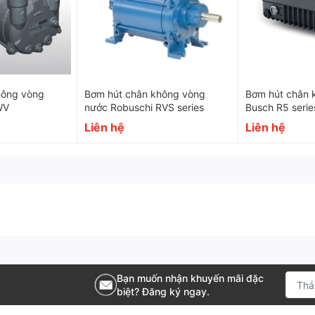
hông vòng
Bơm hút chân không vòng
Bơm hút chân 
WV
nước Robuschi RVS series
Busch R5 serie
Liên hệ
Liên hệ
Bạn muốn nhận khuyến mãi đặc
biệt? Đăng ký ngay.
 chân không tăng áp Becker RBP