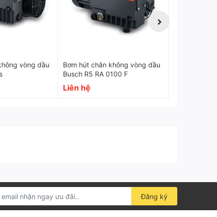
mm
Trọng lượng
435 kg
không vòng dầu
Bơm hút chân không vòng dầu
Bơm hút châ
s
Busch R5 RA 0100 F
Liên hệ
Liên hệ
Đăng ký