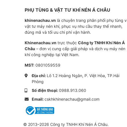
2000
PHỤ TÙNG & VẬT TƯ KHÍ NÉN Á CHÂU
Bơm hút chân không Becker RBP 2000 là má
khinenachau.vn
là chuyên trang phân phối phụ tùng 
vật tư máy nén khí, phục vụ nhu cầu thay thế nhanh,
nguyên lý Roots. Được thiết kế để tăng hiệu
đúng mã và tối ưu chi phí vận hành.
đặc biệt phù hợp cho các ứng dụng đòi hỏ
Khinenachau.vn
trực thuộc
Công ty TNHH Khí Nén Á
trường làm việc sạch sẽ, không dầu.
Châu
– đơn vị cung cấp giải pháp và dịch vụ máy nén
khí công nghiệp tại Việt Nam.
Lợi ích khi sử dụng
MST:
0801059559
Hoạt động không dầu: Đảm bảo môi
Địa chỉ:
Lô 1.2 Hoàng Ngân, P. Việt Hòa, TP.Hải
giảm thiểu chi phí bảo trì và kéo dài
Phòng
Hiệu suất vượt trội: RBP 2000 với 
Số điện thoại:
0988.913.060
mức chân không sâu và tốc độ bơm 
Email:
cskhkhinenachau@gmail.com
nghiệp nặng.
Tiết kiệm năng lượng: Thiết kế tối ưu
phí vận hành.
© 2013–2026 Công ty TNHH Khí Nén Á Châu.