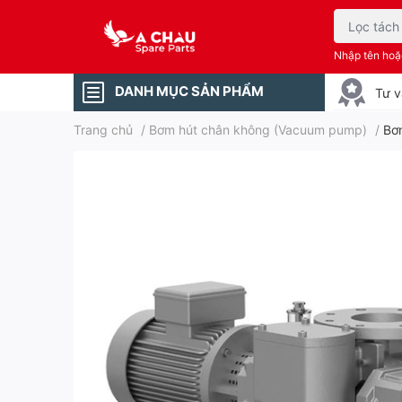
Nhập tên ho
DANH MỤC SẢN PHẨM
Tư v
Trang chủ
/
Bơm hút chân không (Vacuum pump)
/
Bơ