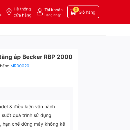
Hệ thống
Tài khoản
0
Giỏ hàng
0
cửa hàng
Đăng nhập
a
tăng áp Becker RBP 2000
phẩm:
MR00020
del & điều kiện vận hành
g suốt quá trình sử dụng
ì, hạn chế dừng máy không kế