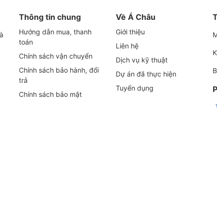
Thông tin chung
Về Á Châu
T
Hướng dẫn mua, thanh
Giới thiệu
y bơm tăng áp chân không khô, hoạt động dựa trên
và
M
toán
Liên hệ
 suất của hệ thống bơm chân không hiện có, RBP 2000
K
Chính sách vận chuyển
Dịch vụ kỹ thuật
i độ chân không sâu, tốc độ bơm cực nhanh và môi
Chính sách bảo hành, đổi
B
Dự án đã thực hiện
trả
Tuyển dụng
P
Chính sách bảo mật
 trường làm việc sạch sẽ, không gây ô nhiễm dầu,
 tuổi thọ của bơm.
công suất lớn nhất trong dòng RBP Series, đạt được
cực nhanh, đáp ứng nhu cầu của các ứng dụng công
 hóa giúp giảm thiểu tiêu thụ điện năng, tiết kiệm chi