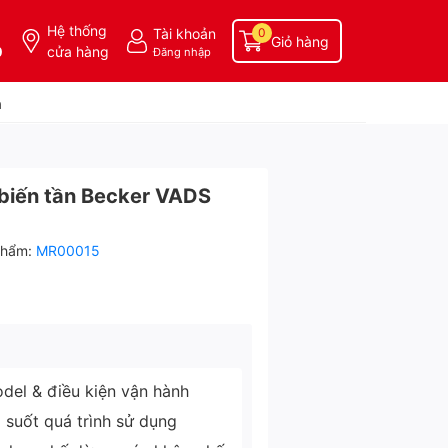
Hệ thống
Tài khoản
0
Giỏ hàng
0
cửa hàng
Đăng nhập
a
biến tần Becker VADS
phẩm:
MR00015
del & điều kiện vận hành
g suốt quá trình sử dụng