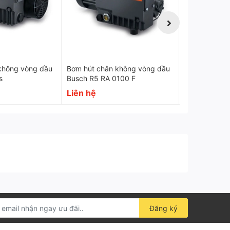
không vòng dầu
Bơm hút chân không vòng dầu
Bơm hút châ
s
Busch R5 RA 0100 F
Liên hệ
Liên hệ
Đăng ký