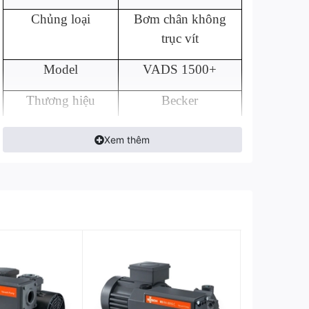
Chủng loại
Bơm chân không
trục vít
Model
VADS 1500+
Thương hiệu
Becker
Xuất xứ
Đức
Xem thêm
Công suất
110 - 200 HP
Lưu lượng
811 SCFM
Chân không tối đa
5.9 in.Hg
Model
VADS 1500+