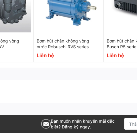
hông vòng
Bơm hút chân không vòng
Bơm hút chân 
WV
nước Robuschi RVS series
Busch R5 serie
Liên hệ
Liên hệ
Bạn muốn nhận khuyến mãi đặc
biệt? Đăng ký ngay.
pháp chân không tối ưu cho công