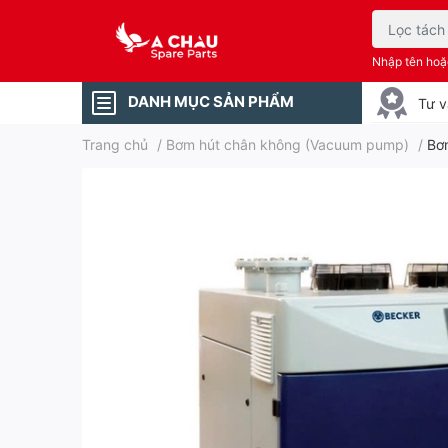
Nhập tên ho
DANH MỤC SẢN PHẨM
Tư v
Trang chủ
/
Bơm hút chân không (Vacuum pump)
/
Bơ