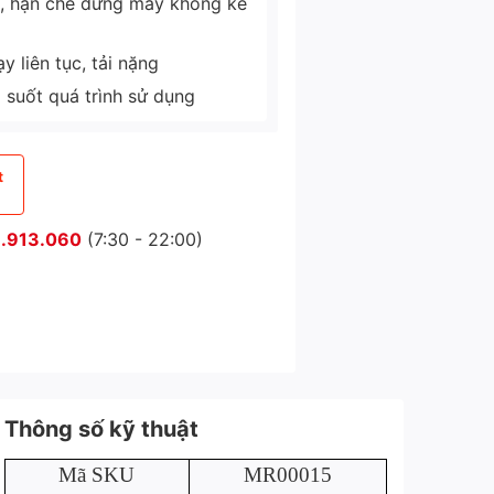
ì, hạn chế dừng máy không kế
 liên tục, tải nặng
g suốt quá trình sử dụng
t
.913.060
(7:30 - 22:00)
Thông số kỹ thuật
Mã SKU
MR00015