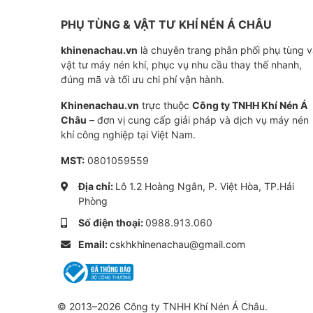
suất lớn
PHỤ TÙNG & VẬT TƯ KHÍ NÉN Á CHÂU
Bơm chân không Becker VADS 1500+ là máy bơ
khinenachau.vn
là chuyên trang phân phối phụ tùng 
vật tư máy nén khí, phục vụ nhu cầu thay thế nhanh,
cao trong các ứng dụng công nghiệp nặng. V
đúng mã và tối ưu chi phí vận hành.
hiệu quả vượt trội, tiết kiệm năng lượng và th
Khinenachau.vn
trực thuộc
Công ty TNHH Khí Nén Á
Châu
– đơn vị cung cấp giải pháp và dịch vụ máy nén
Những ưu điểm nổi bật của
khí công nghiệp tại Việt Nam.
MST:
0801059559
Hiệu suất vượt trội: VADS 1500+ đạt
Địa chỉ:
Lô 1.2 Hoàng Ngân, P. Việt Hòa, TP.Hải
(5.9 in.Hg), đáp ứng nhu cầu của cá
Phòng
cao.
Số điện thoại:
0988.913.060
Hoạt động không dầu: Đảm bảo môi
Email:
cskhkhinenachau@gmail.com
giảm thiểu chi phí bảo trì và kéo dài
Không tiếp xúc: Cánh quạt quay nha
mòn, giúp máy bơm không cần bảo 
© 2013–2026 Công ty TNHH Khí Nén Á Châu.