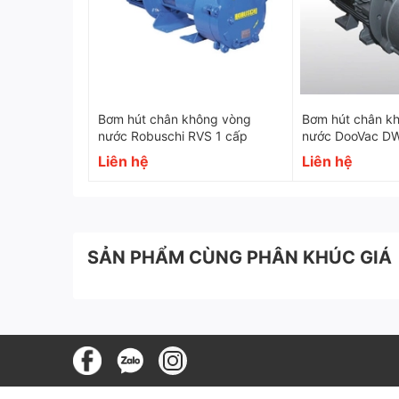
Bơm hút chân không vòng
Bơm hút chân k
nước Robuschi RVS 1 cấp
nước DooVac D
Liên hệ
Liên hệ
SẢN PHẨM CÙNG PHÂN KHÚC GIÁ
Becker VADS 1500+ - Giải 