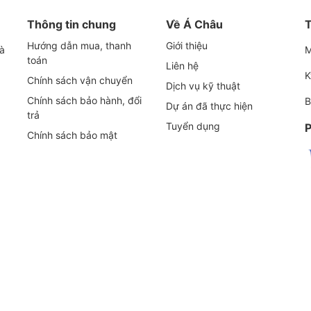
Thông tin chung
Về Á Châu
T
Hướng dẫn mua, thanh
Giới thiệu
m trục vít khô, được thiết kế để tạo ra chân không
và
M
toán
Liên hệ
ới công nghệ tiên tiến từ Đức, VADS 1500+ mang đến
K
Chính sách vận chuyển
Dịch vụ kỹ thuật
ân thiện với môi trường.
Chính sách bảo hành, đổi
B
Dự án đã thực hiện
trả
Tuyển dụng
P
 Becker VADS 1500+
Chính sách bảo mật
 được lưu lượng lớn (811 SCFM) và độ chân không sâu
c ứng dụng công nghiệp quy mô lớn, đòi hỏi công suất
 trường làm việc sạch sẽ, không gây ô nhiễm dầu,
 tuổi thọ của bơm.
nh mà không tiếp xúc với vỏ, loại bỏ ma sát và mài
dưỡng.