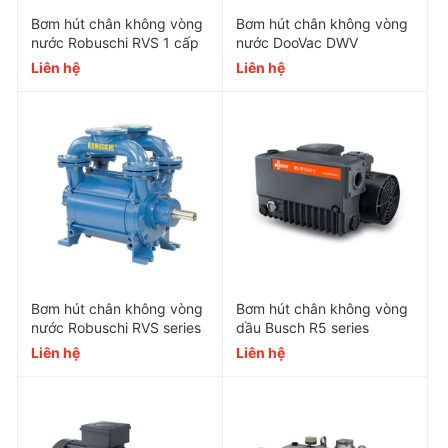
tạo môi trường làm việc thoải mái.
Bơm hút chân không vòng
Bơm hút chân không vòng
Độ bền cao: Chế tạo từ vật liệu chất lượng cao,
nước Robuschi RVS 1 cấp
nước DooVac DWV
Liên hệ
Liên hệ
chịu được tải trọng lớn và hoạt động trong môi
trường khắc nghiệt.
Dễ dàng bảo trì: Cấu trúc đơn giản, dễ dàng tiếp
cận các bộ phận cần bảo trì.
Tiết kiệm năng lượng: Động cơ hiệu suất cao,
giảm thiểu tiêu thụ điện năng.
Lợi ích khi sử dụng
Bơm hút chân không vòng
Bơm hút chân không vòng
nước Robuschi RVS series
dầu Busch R5 series
Liên hệ
Liên hệ
Nâng cao năng suất: Hiệu suất hút chân không
cao giúp tăng tốc độ sản xuất.
Độ chân không sâu: Đáp ứng yêu cầu kỹ thuật