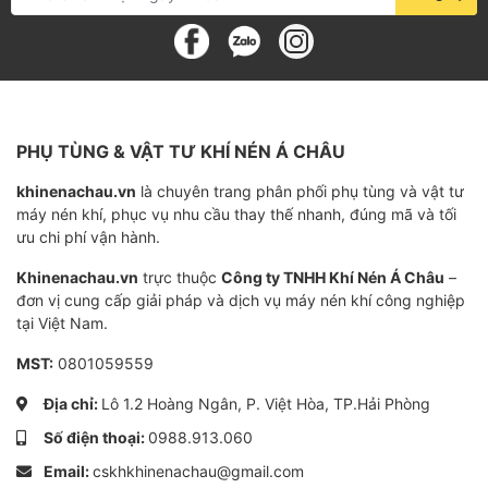
In ấn: In ấn offset, in ấn bao bì.
Luyện kim: Nung chảy, đúc kim loại.
Chế tạo máy: Gia công cơ khí, chế tạo máy
móc.
PHỤ TÙNG & VẬT TƯ KHÍ NÉN Á CHÂU
Các ứng dụng khác: Sản xuất xi măng, khai thác
khinenachau.vn
là chuyên trang phân phối phụ tùng và vật tư
mỏ, công nghiệp hóa chất.
máy nén khí, phục vụ nhu cầu thay thế nhanh, đúng mã và tối
ưu chi phí vận hành.
Khinenachau.vn
trực thuộc
Công ty TNHH Khí Nén Á Châu
–
đơn vị cung cấp giải pháp và dịch vụ máy nén khí công nghiệp
tại Việt Nam.
Lợi ích khi mua hàng tại ACCOM
MST:
0801059559
ACCOM tự hào là nhà phân phối chính thức của
Địa chỉ:
Lô 1.2 Hoàng Ngân, P. Việt Hòa, TP.Hải Phòng
Edwards tại Việt Nam. Khi mua bơm hút chân không
Số điện thoại:
0988.913.060
Edwards E2M18 tại ACCOM, quý khách hàng sẽ nhận
Email:
cskhkhinenachau@gmail.com
được: