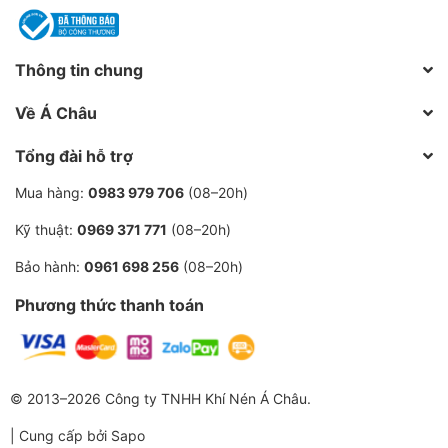
Sản phẩm chính hãng Edwards, chất lượng đảm
bảo.
Thông tin chung
Giá cả cạnh tranh, chiết khấu hấp dẫn.
Về Á Châu
Tư vấn kỹ thuật chuyên nghiệp bởi đội ngũ kỹ sư
Tổng đài hỗ trợ
giàu kinh nghiệm.
Mua hàng:
0983 979 706
(08–20h)
Hỗ trợ lắp đặt và vận hành tận tình.
Kỹ thuật:
0969 371 771
(08–20h)
Dịch vụ bảo hành chính hãng, nhanh chóng và
chu đáo.
Bảo hành:
0961 698 256
(08–20h)
Phương thức thanh toán
Linh kiện thay thế chính hãng, sẵn có.
© 2013–2026 Công ty TNHH Khí Nén Á Châu.
Đầu tư cho hiệu quả sản xuất lâu dài với bơm hút chân
không Edwards E2M18! Liên hệ ngay với ACCOM để
| Cung cấp bởi
Sapo